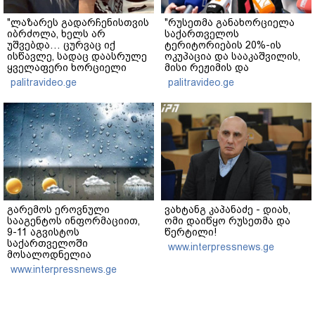
"ლაზარეს გადარჩენისთვის
"რუსეთმა განახორციელა
იბრძოლა, ხელს არ
საქართველოს
უშვებდა… ცურვაც იქ
ტერიტორიების 20%-ის
ისწავლე, სადაც დაასრულე
ოკუპაცია და სააკაშვილის,
ყველაფერი ხორციელი
მისი რეჟიმის და
ცხოვრებიდან" – რას წერს
"ნაცმოძრაობის" ღალატი
palitravideo.ge
palitravideo.ge
ხობში დაღუპული დედა-
ვერანაირად ვერ
შვილის ახლობელი?
გადაფარავს ამ
დანაშაულს" - ირაკლი
კობახიძე
გარემოს ეროვნული
ვახტანგ კაპანაძე - დიახ,
სააგენტოს ინფორმაციით,
ომი დაიწყო რუსეთმა და
9-11 აგვისტოს
წერტილი!
საქართველოში
www.interpressnews.ge
მოსალოდნელია
დროგამოშვებით წვიმა
www.interpressnews.ge