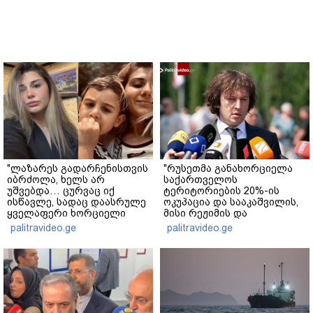
"ლაზარეს გადარჩენისთვის
"რუსეთმა განახორციელა
იბრძოლა, ხელს არ
საქართველოს
უშვებდა… ცურვაც იქ
ტერიტორიების 20%-ის
ისწავლე, სადაც დაასრულე
ოკუპაცია და სააკაშვილის,
ყველაფერი ხორციელი
მისი რეჟიმის და
ცხოვრებიდან" – რას წერს
"ნაცმოძრაობის" ღალატი
palitravideo.ge
palitravideo.ge
ხობში დაღუპული დედა-
ვერანაირად ვერ
შვილის ახლობელი?
გადაფარავს ამ
დანაშაულს" - ირაკლი
კობახიძე