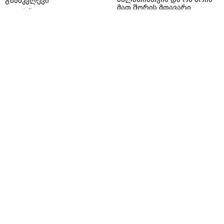
გზამკვლევი
მათ შორის მთავარი
gemrielia.ge
განსხვავება?
gemrielia.ge
sponsored by
ContentRoom
ფერმენტირებული
როდის არის ხალი საშიში
ინგრედიენტები კანის
და როგორია მისი
მოვლაში - კორეული
მოშორების მარტივი და
ინოვაციური ბრენდი Manyo
უსაფრთხო გზები
საქართველოშია