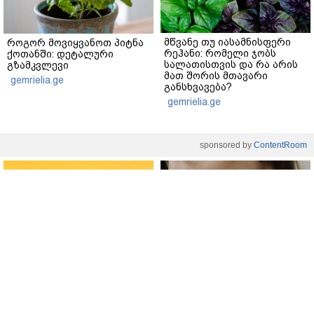
მწვანე თუ იასამნისფერი
როგორ მოვიყვანოთ პიტნა
რეჰანი: რომელი ჯობს
ქოთანში: დეტალური
სალათისთვის და რა არის
გზამკვლევი
მათ შორის მთავარი
gemrielia.ge
განსხვავება?
gemrielia.ge
sponsored by
ContentRoom
ფერმენტირებული
როდის არის ხალი საშიში
ინგრედიენტები კანის
და როგორია მისი
მოვლაში - კორეული
მოშორების მარტივი და
ინოვაციური ბრენდი Manyo
უსაფრთხო გზები
საქართველოშია