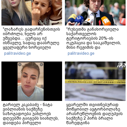
"ლაზარეს გადარჩენისთვის
"რუსეთმა განახორციელა
იბრძოლა, ხელს არ
საქართველოს
უშვებდა… ცურვაც იქ
ტერიტორიების 20%-ის
ისწავლე, სადაც დაასრულე
ოკუპაცია და სააკაშვილის,
ყველაფერი ხორციელი
მისი რეჟიმის და
ცხოვრებიდან" – რას წერს
"ნაცმოძრაობის" ღალატი
palitravideo.ge
palitravideo.ge
ხობში დაღუპული დედა-
ვერანაირად ვერ
შვილის ახლობელი?
გადაფარავს ამ
დანაშაულს" - ირაკლი
კობახიძე
ტარიელ კაკაბაძე - ნატა
ყვარელში თვითნებურად
ვიბლიანის საქმეზე
მოწყობილ ავტორბოლაზე
საზოგადოება უახლოეს
არასრუწლოვნის დაღუპვის
დღეებში გაიგებს სიახლეს,
საქმეზე 2 პირს ბრალი
დაიდება პირველი
წარედგინა