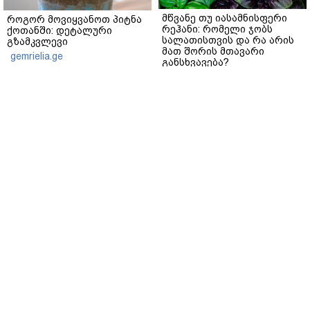
მწვანე თუ იასამნისფერი
როგორ მოვიყვანოთ პიტნა
რეჰანი: რომელი ჯობს
ქოთანში: დეტალური
სალათისთვის და რა არის
გზამკვლევი
მათ შორის მთავარი
gemrielia.ge
განსხვავება?
gemrielia.ge
sponsored by
ContentRoom
ფერმენტირებული
როდის არის ხალი საშიში
ინგრედიენტები კანის
და როგორია მისი
მოვლაში - კორეული
მოშორების მარტივი და
ინოვაციური ბრენდი Manyo
უსაფრთხო გზები
საქართველოშია