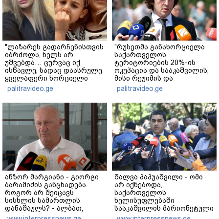
"ლაზარეს გადარჩენისთვის
"რუსეთმა განახორციელა
იბრძოლა, ხელს არ
საქართველოს
უშვებდა… ცურვაც იქ
ტერიტორიების 20%-ის
ისწავლე, სადაც დაასრულე
ოკუპაცია და სააკაშვილის,
ყველაფერი ხორციელი
მისი რეჟიმის და
ცხოვრებიდან" – რას წერს
"ნაცმოძრაობის" ღალატი
palitravideo.ge
palitravideo.ge
ხობში დაღუპული დედა-
ვერანაირად ვერ
შვილის ახლობელი?
გადაფარავს ამ
დანაშაულს" - ირაკლი
კობახიძე
ანზორ მარგიანი - გიორგი
შალვა პაპუაშვილი - ომი
ბარამიძის განცხადება
არ იქნებოდა,
როგორ არ შეიცავს
საქართველოს
სისხლის სამართლის
ხელისუფლებაში
დანაშაულს? - ალბათ,
სააკაშვილის მარიონეტული
დავალება ჰქონდა
რეჟიმის ნაცვლად
www.interpressnews.ge
www.interpressnews.ge