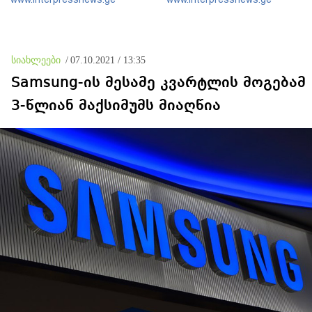
ვიღაცისგან, თორემ როგორ
„ქართული ოცნების“
შეიძლებოდა ამის თქმა?
მსგავსი პატრიოტული ძალა
რომ ყოფილიყო, თუ 2008
წლის ომი თუ არ იქნებოდა,
დიდი ალბათობით, არც
სიახლეები
/
07.10.2021 / 13:35
უკრაინის ომი იქნებოდა
Samsung-ის მესამე კვარტლის მოგებამ
3-წლიან მაქსიმუმს მიაღწია