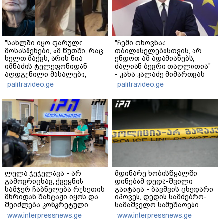
"სახლში იყო ფარული
"ჩემი თხოვნაა
მოსასმენები, ამ წუთში, რაც
თბილისელებისთვის, არ
ხელთ მაქვს, არის ნია
ენდოთ ამ ადამიანებს,
იმნაძის ტელეფონიდან
ძალიან ბევრი თაღლითია"
აღდგენილი მასალები,
- კახა კალაძე მიმართვას
არის ანძები, დეტალურები"
ავრცელებს
palitravideo.ge
palitravideo.ge
- ეკა კუპატაძე
ლელა ჯეჯელავა - არ
მდინარე ხობისწყალში
გამოვრიცხავ, ქვეყნის
დინებამ დედა-შვილი
სამჯერ ჩაბნელება რუსეთის
გაიტაცა - ბავშვის ცხედარი
მხრიდან შანტაჟი იყოს და
იპოვეს, დედის სამძებრო-
შეიძლება კონკრეტული
სამაშველო სამუშაოები
პოლიტიკური მოთხოვნების
მიმდინარეობს
www.interpressnews.ge
www.interpressnews.ge