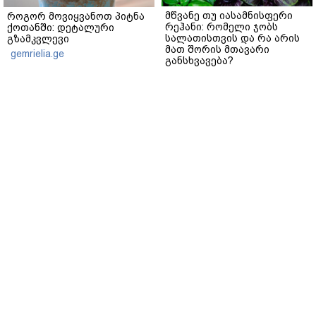
მწვანე თუ იასამნისფერი
როგორ მოვიყვანოთ პიტნა
რეჰანი: რომელი ჯობს
ქოთანში: დეტალური
სალათისთვის და რა არის
გზამკვლევი
მათ შორის მთავარი
gemrielia.ge
განსხვავება?
gemrielia.ge
sponsored by
ContentRoom
ფერმენტირებული
როდის არის ხალი საშიში
ინგრედიენტები კანის
და როგორია მისი
მოვლაში - კორეული
მოშორების მარტივი და
ინოვაციური ბრენდი Manyo
უსაფრთხო გზები
საქართველოშია