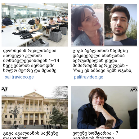
ფორმების რეალიზაცია
გიგა ავალიანის საქმეზე
პირველი კლასის
დაკავებული ანასტასია
მოსწავლეებისთვის 1–14
ბერუაშვილის დედა
სექტემბრის პერიოდში,
მიმართვას ავრცელებს -
ხოლო მეორე და მესამე
"რაც ეს ამბავი ჩემს ოჯახს,
ეტაპებზე...
ჩემს ანასტასიას გადახდა
palitravideo.ge
palitravideo.ge
თავს, მის მერე მე მე არ
ვარ"
გიგა ავალიანის საქმეზე
ელენე ხოშტარია - 7
დაკავებულ
აგვისტოს რუსული