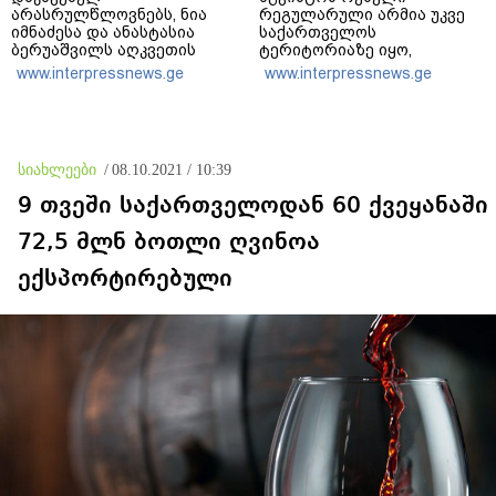
არასრულწლოვნებს, ნია
რეგულარული არმია უკვე
იმნაძესა და ანასტასია
საქართველოს
ბერუაშვილს აღკვეთის
ტერიტორიაზე იყო,
ღონისძიების სახით
გვქონდა მსხვერპლი - ვერც
www.interpressnews.ge
www.interpressnews.ge
პატიმრობა შეეფარდათ
რუსები და ვერც ქართველი
რუსები ისტორიას ვერ
გადაწერენ
სიახლეები
/
08.10.2021 / 10:39
9 თვეში საქართველოდან 60 ქვეყანაში
72,5 მლნ ბოთლი ღვინოა
ექსპორტირებული