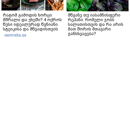
რატომ გამოდის ხორცი
მწვანე თუ იასამნისფერი
მშრალი და უხეში? 4 ოქროს
რეჰანი: რომელი ჯობს
წესი იდეალურად წვნიანი
სალათისთვის და რა არის
სტეიკისა და მწვადისთვის
მათ შორის მთავარი
განსხვავება?
gemrielia.ge
gemrielia.ge
sponsored by
ContentRoom
ფერმენტირებული
როდის არის ხალი საშიში
ინგრედიენტები კანის
და როგორია მისი
მოვლაში - კორეული
მოშორების მარტივი და
ინოვაციური ბრენდი Manyo
უსაფრთხო გზები
საქართველოშია