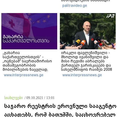
რეაქცია" - ირაკლი
palitravideo.ge
კობახიძე
„გახარია
ირაკლი ფავლენიშვილი -
საქართველოსთვის“ -
მხოლოდ ივანიშვილი და
„ოცნებამ" საერთაშორისო
მისი რეჟიმი აბრალებს
თანამეგობრობის
ქართველ ჯარისკაცებს და
მობილიზების ნაცვლად,
სახელმწიფოს რაიმეს 2008
საკუთარი ქვეყნის
წლის აგვისტოს ომში -
www.interpressnews.ge
www.interpressnews.ge
დადანაშაულება არჩია -
არანაირი დანაშაული არ
ცინიკურია, რომ ოკუპაციასა
დაბრალებია ქართულ
და ოკუპაციის მსხვერპლ
მხარეს
მოქალაქეებზე მეტად ე.წ.
„რუსოფობიის“ გამო სწუხან
სიახლეები
/
09.10.2021 / 13:01
საჯარო რეესტრის ეროვნული სააგენტო
აცხადებს, რომ ბათუმში, საცხოვრებელ