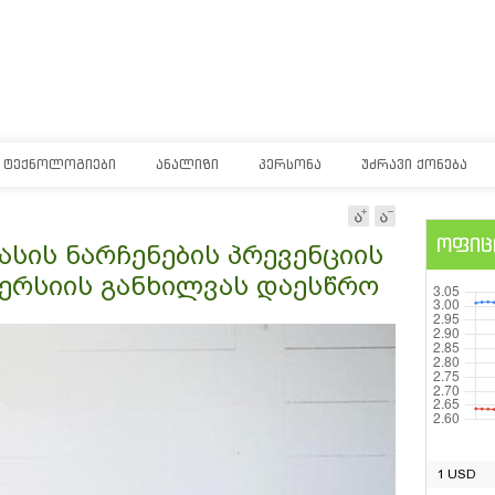
ᲢᲔᲥᲜᲝᲚᲝᲒᲘᲔᲑᲘ
ᲐᲜᲐᲚᲘᲖᲘ
ᲞᲔᲠᲡᲝᲜᲐ
ᲣᲫᲠᲐᲕᲘ ᲥᲝᲜᲔᲑᲐ
ოფიც
სის ნარჩენების პრევენციის
ერსიის განხილვას დაესწრო
1 USD