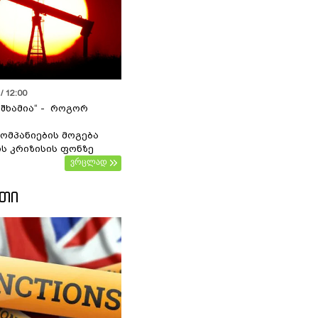
/ 12:00
 შხამია“ - როგორ
ომპანიების მოგება
ს კრიზისის ფონზე
ვრცლად
ᲔᲗᲘ