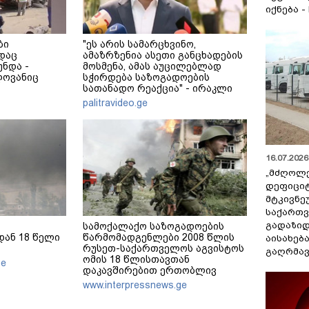
იქნება -
ბი
"ეს არის სამარცხვინო,
დაც
ამაზრზენია ასეთი განცხადების
ნდა -
მოსმენა, ამას აუცილებლად
ლოვანიც
სჭირდება საზოგადოების
სათანადო რეაქცია" - ირაკლი
კობახიძე
palitravideo.ge
16.07.2026 
„მძღოლ
დეფიცი
მტკივნ
საქართ
გადაზიდ
სამოქალაქო საზოგადოების
ან 18 წელი
წარმომადგენლები 2008 წლის
აისახებ
რუსეთ-საქართველოს აგვისტოს
გაღრმავ
ომის 18 წლისთავთან
ge
დაკავშირებით ერთობლივ
განცხადებას ავრცელებენ
www.interpressnews.ge