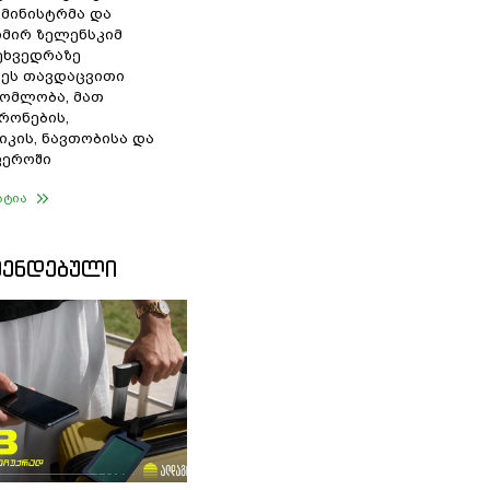
 მინისტრმა და
მირ ზელენსკიმ
შეხვედრაზე
ეს თავდაცვითი
ომლობა, მათ
რონების,
იკის, ნავთობისა და
ფეროში
ატია
ᲛᲔᲜᲓᲔᲑᲣᲚᲘ