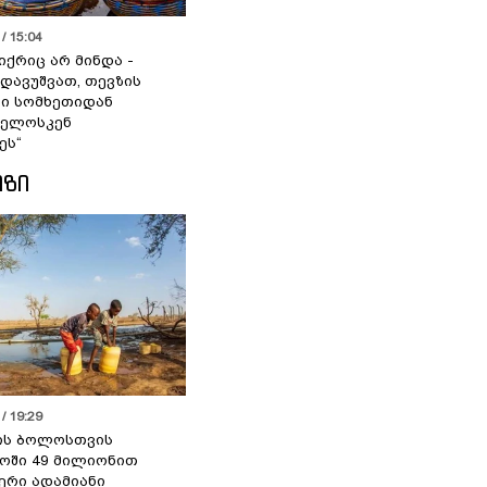
/ 15:04
იქრიც არ მინდა -
 დავუშვათ, თევზის
დი სომხეთიდან
ველოსკენ
ეს“
ᲘᲖᲘ
/ 19:29
ის ბოლოსთვის
ოში 49 მილიონით
იერი ადამიანი