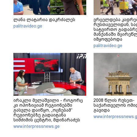
ლანა ლატარია დაკრძალეს
ვრცელდება კადრე
რუსთაველიდან, სა
palitravideo.ge
სატვირთო გადაბრუ
მანქანაში მცირეწ
იმყოფებოდა
palitravideo.ge
ირაკლი მელაშვილი - როგორც
2008 წლის რუსეთ-
კი ოპოზიციამ რეგიონებში
საქართველოს ომიდ
გასვლა დაიწყო, „ოცნებამ“
გავიდა
რეგიონებზე გადაიტანა
www.interpressnews.
სიმძიმის ცენტრი, მდინარაძეს
პოლიტიკური ფუნქცია ექნება:
www.interpressnews.ge
არჩევნებისთვის მოამზადოს
საქართველო - მათი ამოცანაა,