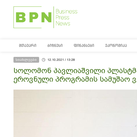
ᲛᲗᲐᲕᲐᲠᲘ
ᲑᲘᲖᲜᲔᲡᲘ
ᲤᲘᲜᲐᲜᲡᲔᲑᲘ
ᲔᲙᲝᲜᲝᲛᲘᲙᲐ
სიახლეები
12.10.2021 / 13:28
სოლომონ პავლიაშვილი პლასტმა
ეროვნული პროგრამის სამუშაო ვ