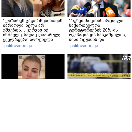
"ლაზარეს გადარჩენისთვის
"რუსეთმა განახორციელა
იბრძოლა, ხელს არ
საქართველოს
უშვებდა… ცურვაც იქ
ტერიტორიების 20%-ის
ისწავლე, სადაც დაასრულე
ოკუპაცია და სააკაშვილის,
ყველაფერი ხორციელი
მისი რეჟიმის და
ცხოვრებიდან" – რას წერს
"ნაცმოძრაობის" ღალატი
palitravideo.ge
palitravideo.ge
ხობში დაღუპული დედა-
ვერანაირად ვერ
შვილის ახლობელი?
გადაფარავს ამ
დანაშაულს" - ირაკლი
კობახიძე
ტარიელ კაკაბაძე - ნატა
ყვარელში თვითნებურად
ვიბლიანის საქმეზე
მოწყობილ ავტორბოლაზე
საზოგადოება უახლოეს
არასრუწლოვნის დაღუპვის
დღეებში გაიგებს სიახლეს,
საქმეზე 2 პირს ბრალი
დაიდება პირველი
წარედგინა
მნიშვნელოვანი შედეგი და
www.interpressnews.ge
www.interpressnews.ge
ოფიციალურად ცნობენ
დაზარალებულად