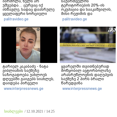
იბრძოლა, ხელს არ
საქართველოს
უშვებდა… ცურვაც იქ
ტერიტორიების 20%-ის
ისწავლე, სადაც დაასრულე
ოკუპაცია და სააკაშვილის,
ყველაფერი ხორციელი
მისი რეჟიმის და
ცხოვრებიდან" – რას წერს
"ნაცმოძრაობის" ღალატი
palitravideo.ge
palitravideo.ge
ხობში დაღუპული დედა-
ვერანაირად ვერ
შვილის ახლობელი?
გადაფარავს ამ
დანაშაულს" - ირაკლი
კობახიძე
ტარიელ კაკაბაძე - ნატა
ყვარელში თვითნებურად
ვიბლიანის საქმეზე
მოწყობილ ავტორბოლაზე
საზოგადოება უახლოეს
არასრუწლოვნის დაღუპვის
დღეებში გაიგებს სიახლეს,
საქმეზე 2 პირს ბრალი
დაიდება პირველი
წარედგინა
მნიშვნელოვანი შედეგი და
www.interpressnews.ge
www.interpressnews.ge
ოფიციალურად ცნობენ
დაზარალებულად
სიახლეები
/
12.10.2021 / 14:25