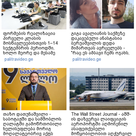
ფორმების რეალიზაცია
გიგა ავალიანის საქმეზე
პირველი კლასის
დაკავებული ანასტასია
მოსწავლეებისთვის 1–14
ბერუაშვილის დედა
სექტემბრის პერიოდში,
მიმართვას ავრცელებს -
ხოლო მეორე და მესამე
"რაც ეს ამბავი ჩემს ოჯახს,
ეტაპებზე...
ჩემს ანასტასიას გადახდა
palitravideo.ge
palitravideo.ge
თავს, მის მერე მე მე არ
ვარ"
თაზო დათუნაშვილი -
The Wall Street Journal - აშშ-
საბოტაჟში და სამშობლოს
ის დაზვერვა ლაიფციგის
ღალატში გამოწრთობილი
აეროპორტში აღმოჩენილ
ხელისუფლება მორიგ
ასაფეთქებელი
მოღალატეობრივ აქტს
მოწყობილობით აღჭურვილ