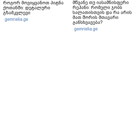
მწვანე თუ იასამნისფერი
როგორ მოვიყვანოთ პიტნა
რეჰანი: რომელი ჯობს
ქოთანში: დეტალური
სალათისთვის და რა არის
გზამკვლევი
მათ შორის მთავარი
gemrielia.ge
განსხვავება?
gemrielia.ge
sponsored by
ContentRoom
ფერმენტირებული
როდის არის ხალი საშიში
ინგრედიენტები კანის
და როგორია მისი
მოვლაში - კორეული
მოშორების მარტივი და
ინოვაციური ბრენდი Manyo
უსაფრთხო გზები
საქართველოშია