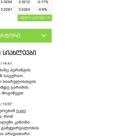
3.0264
3.0212
-0.17%
3.2281
3.2024
-0.8%
ყველა ვალუტა
ერტორი
D
GEL
 ᲡᲘᲐᲮᲚᲔᲔᲑᲘ
/ 14:41
ბაზე პერანგის
ან საცურაო
ი სიარულისთვის
ომდე ჯარიმის
 მოგიწევთ
/ 13:57
დოებამ უკვე
ა, რომ
ილეში კანონი
 გამჭვირვალობის
და არავითარი