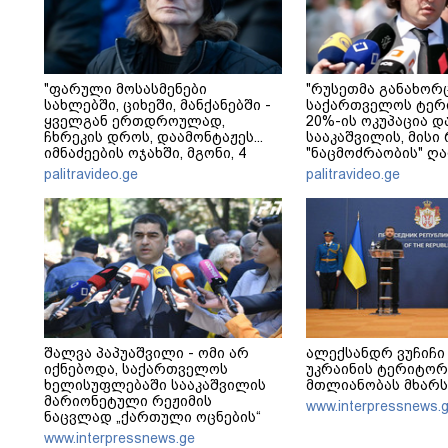
"ფარული მოსასმენები
"რუსეთმა განახორ
სახლებში, ციხეში, მანქანებში -
საქართველოს ტერ
ყველგან ერთდროულად,
20%-ის ოკუპაცია დ
ჩხრეკის დროს, დაამონტაჟეს...
სააკაშვილის, მისი
იმნაძეების ოჯახში, მგონი, 4
"ნაცმოძრაობის" ღ
მოსასმენი იყო..." - ეკა კუპატაძე
ვერანაირად ვერ გ
palitravideo.ge
palitravideo.ge
ამ დანაშაულს" - ი
კობახიძე
შალვა პაპუაშვილი - ომი არ
ალექსანდრ ვუჩიჩი 
იქნებოდა, საქართველოს
უკრაინის ტერიტო
ხელისუფლებაში სააკაშვილის
მთლიანობას მხარს
მარიონეტული რეჟიმის
www.interpressnews.
ნაცვლად „ქართული ოცნების“
მსგავსი პატრიოტული ძალა რომ
www.interpressnews.ge