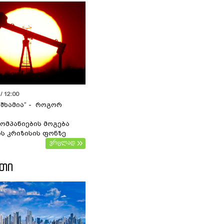
/ 12:00
 შხამია“ - როგორ
ომპანიების მოგება
ს კრიზისის ფონზე
ვრცლად
ᲔᲗᲘ