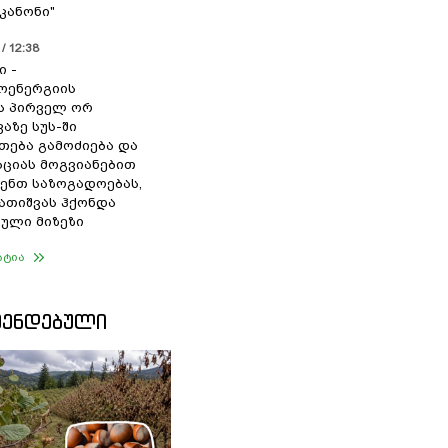
კანონი"
/ 12:38
ი -
ოენერგიის
ს პირველ ორ
აზე სუს-ში
თება გამოძიება და
ციას მოგვიანებით
ენთ საზოგადოებას,
გათიშვას ჰქონდა
ული მიზეზი
ატია
ᲛᲔᲜᲓᲔᲑᲣᲚᲘ