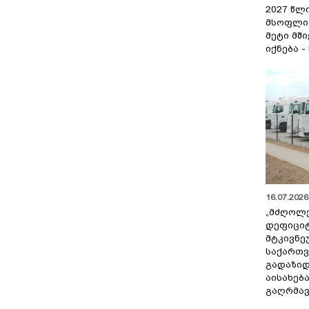
შეიძლებოდა ამის თქმა?
2027 წლ
მსოფლი
მეტი მშ
იქნება -
16.07.2026 
„მძღოლ
დეფიცი
მტკივნ
საქართ
გადაზიდ
აისახებ
გაღრმავ