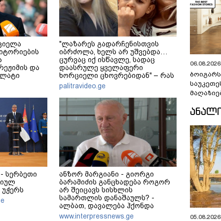
ციელა
"ლაზარეს გადარჩენისთვის
იტორიების
იბრძოლა, ხელს არ უშვებდა…
ა
ცურვაც იქ ისწავლე, სადაც
06.08.2026 
 რეჟიმის და
დაასრულე ყველაფერი
ბოიგარ
ალატი
ხორციელი ცხოვრებიდან" – რას
ადაფარავს
წერს ხობში დაღუპული დედა-
საუკეთე
palitravideo.ge
რაკლი
შვილის ახლობელი?
მაღაზიე
ᲐᲜᲐᲚ
- სერბეთი
ანზორ მარგიანი - გიორგი
რიულ
ბარამიძის განცხადება როგორ
 უჭერს
არ შეიცავს სისხლის
სამართლის დანაშაულს? -
ge
ალბათ, დავალება ჰქონდა
ვიღაცისგან, თორემ როგორ
www.interpressnews.ge
05.08.2026 