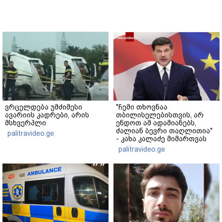
ვრცელდება უმძიმესი
"ჩემი თხოვნაა
ავარიის კადრები, არის
თბილისელებისთვის, არ
მსხვერპლი
ენდოთ ამ ადამიანებს,
ძალიან ბევრი თაღლითია"
palitravideo.ge
- კახა კალაძე მიმართვას
ავრცელებს
palitravideo.ge