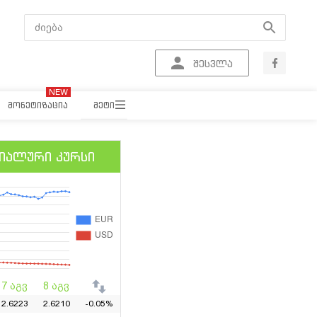
შესვლა
ᲛᲝᲜᲔᲢᲘᲖᲐᲪᲘᲐ
ᲛᲔᲢᲘ
START-UP
იალური კურსი
ᲑᲘᲖᲜᲔᲡ ᲚᲘᲢᲔᲠᲐᲢᲣᲠᲐ
ᲠᲔᲙᲚᲐᲛᲘᲡ ᲨᲔᲡᲐᲮᲔᲑ
7 აგვ
8 აგვ
2.6223
2.6210
-0.05%