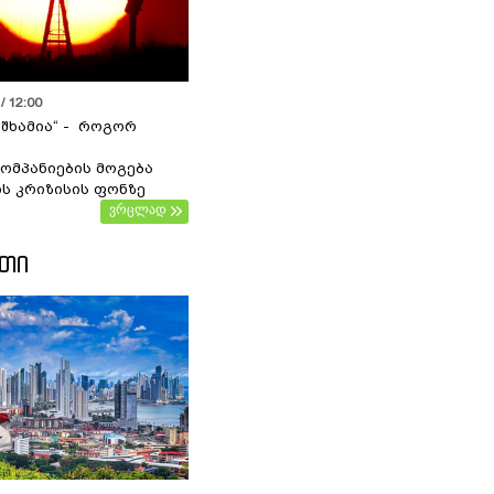
/ 12:00
 შხამია“ - როგორ
ომპანიების მოგება
ს კრიზისის ფონზე
ვრცლად
ᲔᲗᲘ