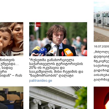
16.07.2026 
„მძღოლ
დეფიცი
ნისთვის
"რუსეთმა განახორციელა
მტკივნ
 უშვებდა…
საქართველოს ტერიტორიების
საქართ
, სადაც
20%-ის ოკუპაცია და
გადაზიდ
ერი
სააკაშვილის, მისი რეჟიმის და
აისახებ
იდან" – რას
"ნაცმოძრაობის" ღალატი
ული დედა-
ვერანაირად ვერ გადაფარავს
გაღრმავ
palitravideo.ge
?
ამ დანაშაულს" - ირაკლი
კობახიძე