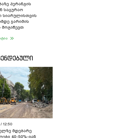
ბაზე პერანგის
ან საცურაო
ი სიარულისთვის
ომდე ჯარიმის
 მოგიწევთ
ატია
ᲛᲔᲜᲓᲔᲑᲣᲚᲘ
/ 12:50
ელზე მდებარე
ოები 40-50%-იან