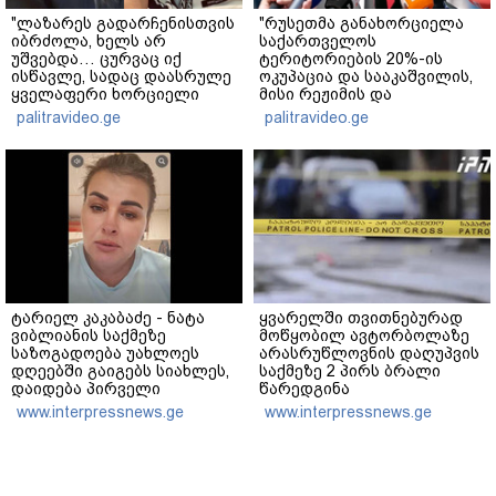
"ლაზარეს გადარჩენისთვის
"რუსეთმა განახორციელა
იბრძოლა, ხელს არ
საქართველოს
უშვებდა… ცურვაც იქ
ტერიტორიების 20%-ის
ისწავლე, სადაც დაასრულე
ოკუპაცია და სააკაშვილის,
ყველაფერი ხორციელი
მისი რეჟიმის და
ცხოვრებიდან" – რას წერს
"ნაცმოძრაობის" ღალატი
palitravideo.ge
palitravideo.ge
ხობში დაღუპული დედა-
ვერანაირად ვერ
შვილის ახლობელი?
გადაფარავს ამ
დანაშაულს" - ირაკლი
კობახიძე
ტარიელ კაკაბაძე - ნატა
ყვარელში თვითნებურად
ვიბლიანის საქმეზე
მოწყობილ ავტორბოლაზე
საზოგადოება უახლოეს
არასრუწლოვნის დაღუპვის
დღეებში გაიგებს სიახლეს,
საქმეზე 2 პირს ბრალი
დაიდება პირველი
წარედგინა
მნიშვნელოვანი შედეგი და
www.interpressnews.ge
www.interpressnews.ge
ოფიციალურად ცნობენ
დაზარალებულად