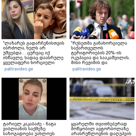
"ლაზარეს გადარჩენისთვის
"რუსეთმა განახორციელა
იბრძოლა, ხელს არ
საქართველოს
უშვებდა… ცურვაც იქ
ტერიტორიების 20%-ის
ისწავლე, სადაც დაასრულე
ოკუპაცია და სააკაშვილის,
ყველაფერი ხორციელი
მისი რეჟიმის და
ცხოვრებიდან" – რას წერს
"ნაცმოძრაობის" ღალატი
palitravideo.ge
palitravideo.ge
ხობში დაღუპული დედა-
ვერანაირად ვერ
შვილის ახლობელი?
გადაფარავს ამ
დანაშაულს" - ირაკლი
კობახიძე
ტარიელ კაკაბაძე - ნატა
ყვარელში თვითნებურად
ვიბლიანის საქმეზე
მოწყობილ ავტორბოლაზე
საზოგადოება უახლოეს
არასრუწლოვნის დაღუპვის