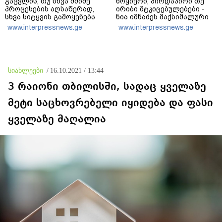
გაცვლის, თუ სხვა მძიმე
ნოყიერი, პირდაპირი თუ
პროცესების აღსაწერად,
ირიბი მტკიცებულებები -
სხვა სიტყვის გამოყენება
ნია იმნაძეს მაქსიმალური
აჯობებდა - არასდროს
სასჯელი მიესჯება - ჩვენ
www.interpressnews.ge
www.interpressnews.ge
მითქვამს, რომ ჩვენები
ნია იმნაძეს არ ვედავებით
ხელებაწეულს ან
იმას, რომ ეუბნება: “წადი,
დატყვევებულს
მოკალი“, ეს დაკვეთაა, ჩვენ
"ხვრეტდნენ", ეგ არასდროს
ვამბობთ, წაქეზებას,
მინახავს და არც რაიმე
მანიპულირებას
სიახლეები
/
16.10.2021 / 13:44
ფაქტი ვიცი
3 რაიონი თბილისში, სადაც ყველაზე
მეტი საცხოვრებელი იყიდება და ფასი
ყველაზე მაღალია