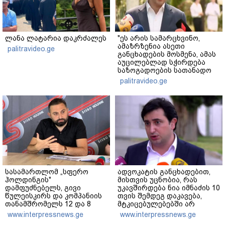
ლანა ლატარია დაკრძალეს
"ეს არის სამარცხვინო,
ამაზრზენია ასეთი
palitravideo.ge
განცხადების მოსმენა, ამას
აუცილებლად სჭირდება
საზოგადოების სათანადო
რეაქცია" - ირაკლი
palitravideo.ge
კობახიძე
სასამართლომ „სფერო
ადვოკატის განცხადებით,
ჰოლდინგის"
მისთვის უცნობია, რას
დამფუძნებელს, გივი
უკავშირდება ნია იმნაძის 10
წულეისკირს და კომპანიის
თვის შემდეგ დაკავება,
თანამშრომელს 12 და 8
მტკიცებულებებში არ
წლით თავისუფლების
ფიქსირდება „მეტადან“
www.interpressnews.ge
www.interpressnews.ge
აღკვეთა განუსაზღვრა -
გამოთხოვილი ინფორმაცია