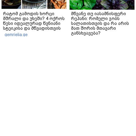
რატომ გამოდის ხორცი
მწვანე თუ იასამნისფერი
მშრალი და უხეში? 4 ოქროს
რეჰანი: რომელი ჯობს
წესი იდეალურად წვნიანი
სალათისთვის და რა არის
სტეიკისა და მწვადისთვის
მათ შორის მთავარი
განსხვავება?
gemrielia.ge
gemrielia.ge
sponsored by
ContentRoom
ფერმენტირებული
როდის არის ხალი საშიში
ინგრედიენტები კანის
და როგორია მისი
მოვლაში - კორეული
მოშორების მარტივი და
ინოვაციური ბრენდი Manyo
უსაფრთხო გზები
საქართველოშია