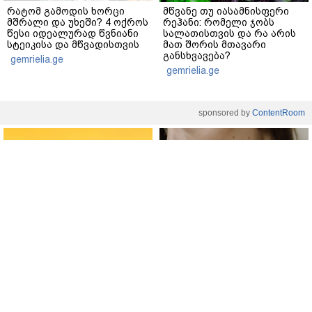
რატომ გამოდის ხორცი
მწვანე თუ იასამნისფერი
მშრალი და უხეში? 4 ოქროს
რეჰანი: რომელი ჯობს
წესი იდეალურად წვნიანი
სალათისთვის და რა არის
სტეიკისა და მწვადისთვის
მათ შორის მთავარი
განსხვავება?
gemrielia.ge
gemrielia.ge
sponsored by
ContentRoom
ფერმენტირებული
როდის არის ხალი საშიში
ინგრედიენტები კანის
და როგორია მისი
მოვლაში - კორეული
მოშორების მარტივი და
ინოვაციური ბრენდი Manyo
უსაფრთხო გზები
საქართველოშია