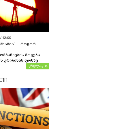
/ 12:00
 შხამია“ - როგორ
ომპანიების მოგება
ს კრიზისის ფონზე
ვრცლად
ᲔᲗᲘ