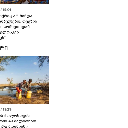
/ 15:04
იქრიც არ მინდა -
 დავუშვათ, თევზის
დი სომხეთიდან
ველოსკენ
ეს“
ᲘᲖᲘ
/ 19:29
ის ბოლოსთვის
ოში 49 მილიონით
იერი ადამიანი