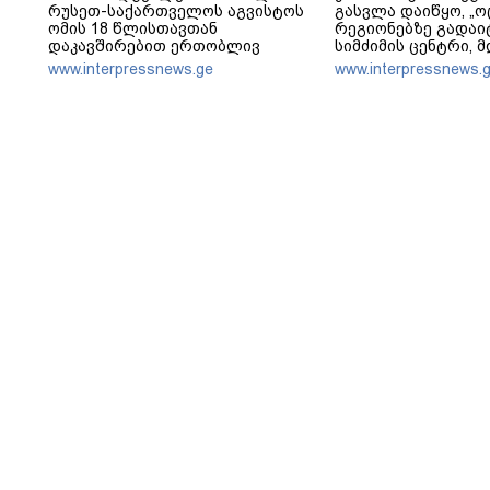
რუსეთ-საქართველოს აგვისტოს
გასვლა დაიწყო, „ო
ომის 18 წლისთავთან
რეგიონებზე გადაი
დაკავშირებით ერთობლივ
სიმძიმის ცენტრი, 
განცხადებას ავრცელებენ
პოლიტიკური ფუნქცი
www.interpressnews.ge
www.interpressnews.
არჩევნებისთვის მ
საქართველო - მათი
მაქსიმალური უზრ
ოპოზიციის დასაქს