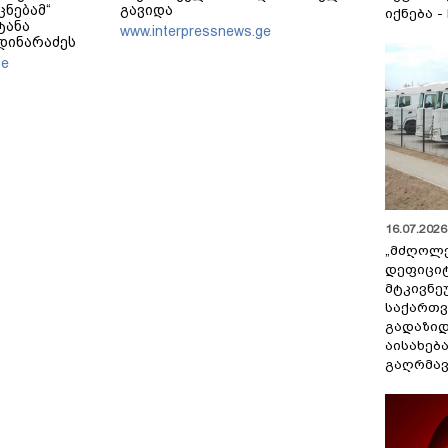
ცნებამ“
გავიდა
იქნება -
ტანა
www.interpressnews.ge
მდინარაძეს
ა ექნება:
ge
ოამზადოს
 ამოცანაა,
უნველყოფა
აქსად
16.07.2026 
„მძღოლ
დეფიცი
მტკივნ
საქართ
გადაზიდ
აისახებ
გაღრმავ