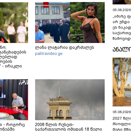
05.08.2026 
„ამაზე ფ
არ უნდა
ეს ნაკა
საქართ
წამოვიდ
ნო,
ლანა ლატარია დაკრძალეს
ᲐᲜᲐᲚ
განცხადების
palitravideo.ge
ცილებლად
ოების
 - ირაკლი
05.08.2026 
2027 წლ
მსოფლი
ი - როგორც
2008 წლის რუსეთ-
ონებში
საქართველოს ომიდან 18 წელი
მეტი მშ