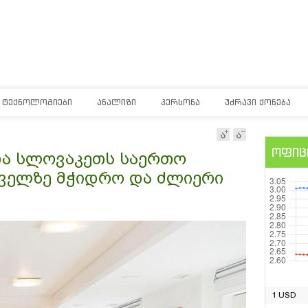
ᲢᲔᲥᲜᲝᲚᲝᲒᲘᲔᲑᲘ
ᲐᲜᲐᲚᲘᲖᲘ
ᲞᲔᲠᲡᲝᲜᲐ
ᲣᲫᲠᲐᲕᲘ ᲥᲝᲜᲔᲑᲐ
ოფიც
და სლოვაკეთს საერთო
ველზე მჭიდრო და ძლიერი
1 USD