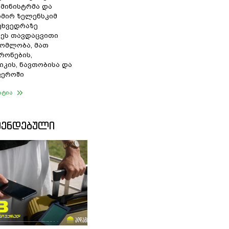
 მინისტრმა და
მირ ზელენსკიმ
შეხვედრაზე
ეს თავდაცვითი
ომლობა, მათ
რონების,
იკის, ნავთობისა და
ფეროში
ატია
ᲛᲔᲜᲓᲔᲑᲣᲚᲘ