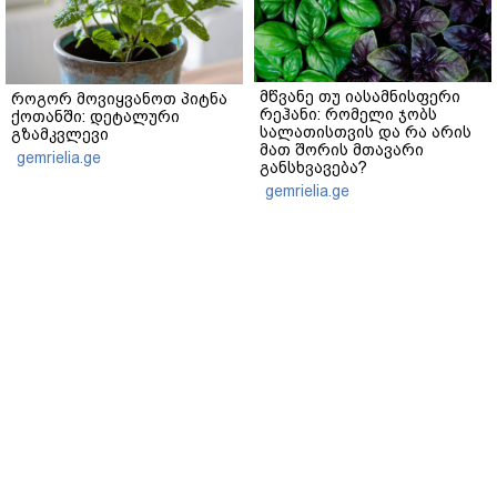
მწვანე თუ იასამნისფერი
როგორ მოვიყვანოთ პიტნა
რეჰანი: რომელი ჯობს
ქოთანში: დეტალური
სალათისთვის და რა არის
გზამკვლევი
მათ შორის მთავარი
gemrielia.ge
განსხვავება?
gemrielia.ge
sponsored by
ContentRoom
ფერმენტირებული
როდის არის ხალი საშიში
ინგრედიენტები კანის
და როგორია მისი
მოვლაში - კორეული
მოშორების მარტივი და