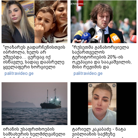
"ლაზარეს გადარჩენისთვის
"რუსეთმა განახორციელა
იბრძოლა, ხელს არ
საქართველოს
უშვებდა… ცურვაც იქ
ტერიტორიების 20%-ის
ისწავლე, სადაც დაასრულე
ოკუპაცია და სააკაშვილის,
ყველაფერი ხორციელი
მისი რეჟიმის და
ცხოვრებიდან" – რას წერს
"ნაცმოძრაობის" ღალატი
palitravideo.ge
palitravideo.ge
ხობში დაღუპული დედა-
ვერანაირად ვერ
შვილის ახლობელი?
გადაფარავს ამ
დანაშაულს" - ირაკლი
კობახიძე
ირანის უსაფრთხოების
ტარიელ კაკაბაძე - ნატა
სამსახურის ხელმძღვანელი
ვიბლიანის საქმეზე