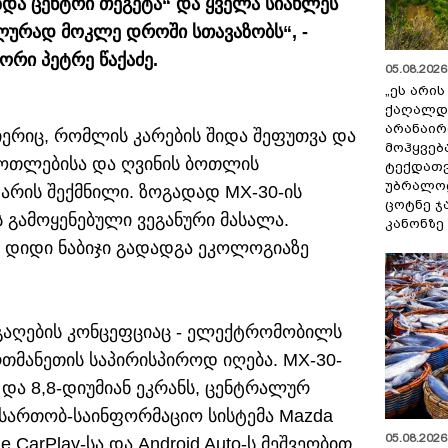
აზდა ცენტრი თეგეტა“ და ყველა სიახლეს
ლურად მოკლე დროში სთავაზობს“, -
ორი პეტრე წაქაძე.
05.08.2026 
„ეს არი
ქაღალდ
არანაირ
ერიც, რომლის კარების შიდა შეფუთვა და
მოჰყვებ
ოთლებისა და ღვინის ბოთლის
ტექდათვ
უბრალოდ
 არის შექმნილი. ზოგადად MX-30-ის
ცოტნე ჯ
 გამოყენებული ვეგანური მასალა.
კანონზე
ი დიდი ნაბიჯი გადადგა ეკოლოგიაზე
გაღების კონცეფციაც - ელექტრომობილს
რთმანეთის საპირისპიროდ იღება. MX-30-
7 და 8,8-დიუმიან ეკრანს, ცენტრალურ
გასართობ-საინფორმაციო სისტემა Mazda
05.08.2026 
 CarPlay-სა და Android Auto-ს მეშვეობით