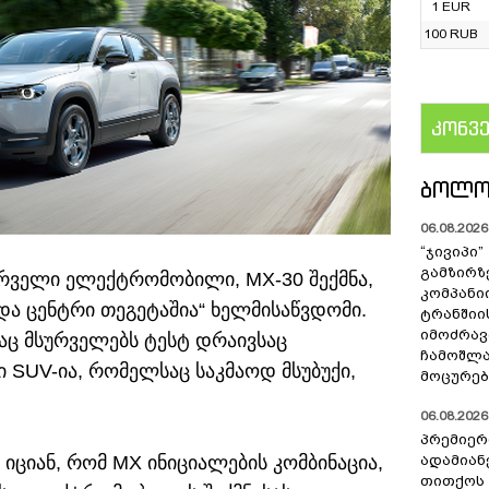
1 EUR
100 RUB
კონვ
US
ᲑᲝᲚᲝ
06.08.2026 
“ჯივიპი
გამზირზ
ირველი ელექტრომობილი, MX-30 შექმნა,
კომპან
და ცენტრი თეგეტაშია“ ხელმისაწვდომი.
ტრანშიი
იმოძრავ
აც მსურველებს ტესტ დრაივსაც
ჩამოშლა
ი SUV-ია, რომელსაც საკმაოდ მსუბუქი,
მოცურებ
06.08.2026 
პრემიერ
ციან, რომ MX ინიციალების კომბინაცია,
ადამიან
თითქოს