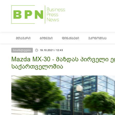
ᲛᲗᲐᲕᲐᲠᲘ
ᲑᲘᲖᲜᲔᲡᲘ
ᲤᲘᲜᲐᲜᲡᲔᲑᲘ
ᲔᲙᲝᲜᲝᲛᲘᲙᲐ
სიახლეები
19.10.2021 / 12:43
Mazda MX-30 - მაზდას პირველი
საქართველოშია