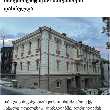
სარეაბილიტაციო სამუშაოები
დასრულდა
თბილისის განვითარების ფონდმა პროექტ
„ახალი ტფილისის“ ფარგლებში, ფურცელაძის