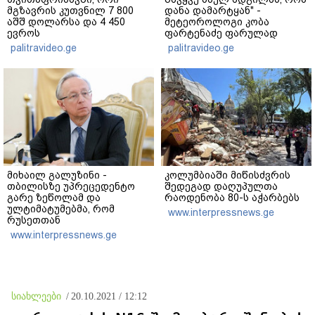
მგზავრის კუთვნილ 7 800
დანა დამარტყან" -
აშშ დოლარსა და 4 450
მეტეოროლოგი კობა
ევროს
ფარტენაძე ფარულად
მართლსაწინააღმდეგოდ
გადაღებულ კადრებს
palitravideo.ge
palitravideo.ge
დაეუფლნენ" - დანაშაულის
აქვეყნებს
რა დეტალები ხდება
ცნობილი?
მიხაილ გალუზინი -
კოლუმბიაში მიწისძვრის
თბილისზე უპრეცედენტო
შედეგად დაღუპულთა
გარე ზეწოლამ და
რაოდენობა 80-ს აჭარბებს
ულტიმატუმებმა, რომ
www.interpressnews.ge
რუსეთთან
თანამშრომლობაზე უარი
www.interpressnews.ge
თქვას, ის შედეგი არ
გამოიღო, რისი იმედიც
დასავლეთს ჰქონდა -
ვცდილობთ
საქართველოსთან
სიახლეები
/
20.10.2021 / 12:12
ურთიერთპატივისცემაზე
დამყარებული