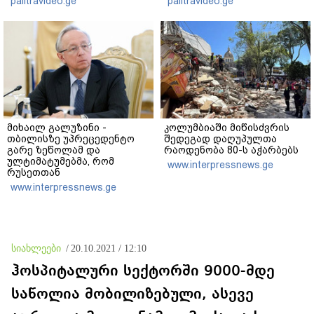
palitravideo.ge
palitravideo.ge
დაეუფლნენ" - დანაშაულის
აქვეყნებს
რა დეტალები ხდება
ცნობილი?
მიხაილ გალუზინი -
კოლუმბიაში მიწისძვრის
თბილისზე უპრეცედენტო
შედეგად დაღუპულთა
გარე ზეწოლამ და
რაოდენობა 80-ს აჭარბებს
ულტიმატუმებმა, რომ
www.interpressnews.ge
რუსეთთან
თანამშრომლობაზე უარი
www.interpressnews.ge
თქვას, ის შედეგი არ
გამოიღო, რისი იმედიც
დასავლეთს ჰქონდა -
ვცდილობთ
საქართველოსთან
სიახლეები
/
20.10.2021 / 12:10
ურთიერთპატივისცემაზე
დამყარებული
ჰოსპიტალური სექტორში 9000-მდე
ურთიერთობები ავაშენოთ
საწოლია მობილიზებული, ასევე