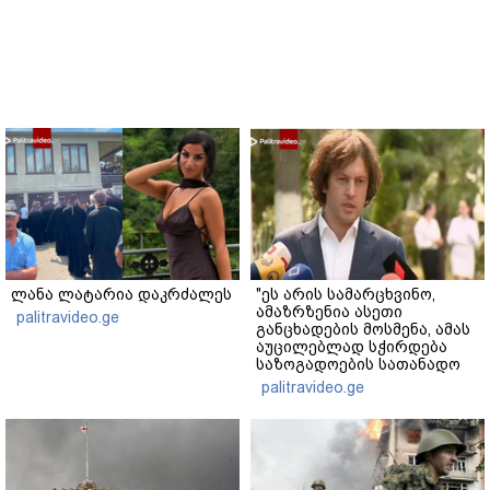
ლანა ლატარია დაკრძალეს
"ეს არის სამარცხვინო,
ამაზრზენია ასეთი
palitravideo.ge
განცხადების მოსმენა, ამას
აუცილებლად სჭირდება
საზოგადოების სათანადო
რეაქცია" - ირაკლი
palitravideo.ge
კობახიძე