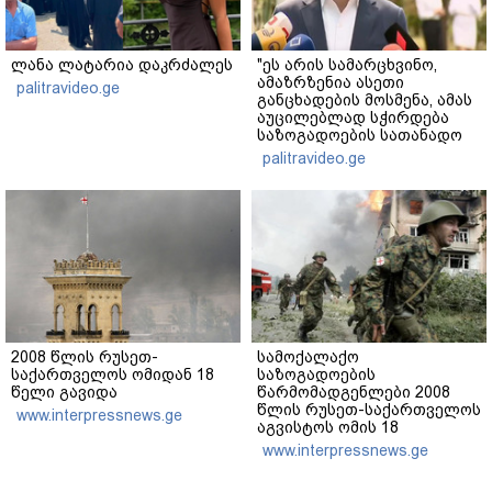
ლანა ლატარია დაკრძალეს
"ეს არის სამარცხვინო,
ამაზრზენია ასეთი
palitravideo.ge
განცხადების მოსმენა, ამას
აუცილებლად სჭირდება
საზოგადოების სათანადო
რეაქცია" - ირაკლი
palitravideo.ge
კობახიძე
2008 წლის რუსეთ-
სამოქალაქო
საქართველოს ომიდან 18
საზოგადოების
წელი გავიდა
წარმომადგენლები 2008
წლის რუსეთ-საქართველოს
www.interpressnews.ge
აგვისტოს ომის 18
წლისთავთან
www.interpressnews.ge
დაკავშირებით ერთობლივ
განცხადებას ავრცელებენ