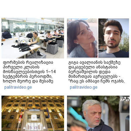
ფორმების რეალიზაცია
გიგა ავალიანის საქმეზე
პირველი კლასის
დაკავებული ანასტასია
მოსწავლეებისთვის 1–14
ბერუაშვილის დედა
სექტემბრის პერიოდში,
მიმართვას ავრცელებს -
ხოლო მეორე და მესამე
"რაც ეს ამბავი ჩემს ოჯახს,
ეტაპებზე...
ჩემს ანასტასიას გადახდა
palitravideo.ge
palitravideo.ge
თავს, მის მერე მე მე არ
ვარ"