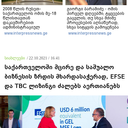
2008 წლის რუსეთ-
გიორგი ბარამიძე - ომის
საქართველოს ომის მე-18
პირველ დღეებში, ტყვეების
წლისთავთან
გაცვლის, თუ სხვა მძიმე
დაკავშირებით
პროცესების აღსაწერად,
ადმინისტრაციულ
სხვა სიტყვის გამოყენება
შენობებზე სახელმწიფო
აჯობებდა - არასდროს
www.interpressnews.ge
www.interpressnews.ge
დროშები დაეშვა
მითქვამს, რომ ჩვენები
ხელებაწეულს ან
დატყვევებულს
"ხვრეტდნენ", ეგ არასდროს
მინახავს და არც რაიმე
სიახლეები
/
22.10.2021 / 16:41
ფაქტი ვიცი
საქართველოში მცირე და საშუალო
ბიზნესის ზრდის მხარდასაჭერად, EFSE
და TBC ლიზინგი ძალებს აერთიანებს