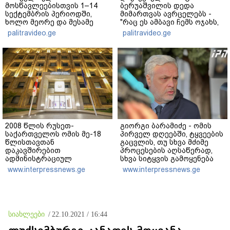
მოსწავლეებისთვის 1–14
ბერუაშვილის დედა
სექტემბრის პერიოდში,
მიმართვას ავრცელებს -
ხოლო მეორე და მესამე
"რაც ეს ამბავი ჩემს ოჯახს,
ეტაპებზე...
ჩემს ანასტასიას გადახდა
palitravideo.ge
palitravideo.ge
თავს, მის მერე მე მე არ
ვარ"
2008 წლის რუსეთ-
გიორგი ბარამიძე - ომის
საქართველოს ომის მე-18
პირველ დღეებში, ტყვეების
წლისთავთან
გაცვლის, თუ სხვა მძიმე
დაკავშირებით
პროცესების აღსაწერად,
ადმინისტრაციულ
სხვა სიტყვის გამოყენება
შენობებზე სახელმწიფო
აჯობებდა - არასდროს
www.interpressnews.ge
www.interpressnews.ge
დროშები დაეშვა
მითქვამს, რომ ჩვენები
ხელებაწეულს ან
დატყვევებულს
"ხვრეტდნენ", ეგ არასდროს
მინახავს და არც რაიმე
სიახლეები
/
22.10.2021 / 16:44
ფაქტი ვიცი