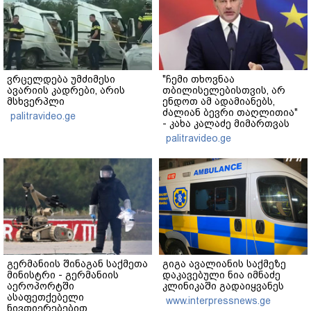
ვრცელდება უმძიმესი
"ჩემი თხოვნაა
ავარიის კადრები, არის
თბილისელებისთვის, არ
მსხვერპლი
ენდოთ ამ ადამიანებს,
ძალიან ბევრი თაღლითია"
palitravideo.ge
- კახა კალაძე მიმართვას
ავრცელებს
palitravideo.ge
გერმანიის შინაგან საქმეთა
გიგა ავალიანის საქმეზე
მინისტრი - გერმანიის
დაკავებული ნია იმნაძე
აეროპორტში
კლინიკაში გადაიყვანეს
ასაფეთქებელი
www.interpressnews.ge
ნივთიერებებით