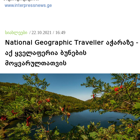
დატვირთული დრონის
www.interpressnews.ge
აღმოჩენა საფრთხის ახალ
დონეს აღნიშნავს
სიახლეები
/
22.10.2021 / 16:49
National Geographic Traveller აჭარაზე -
აქ ყველაფერია ბუნების
მოყვარულთათვის