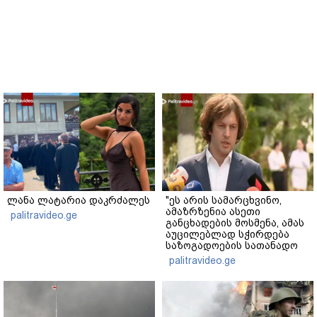
ლანა ლატარია დაკრძალეს
"ეს არის სამარცხვინო,
ამაზრზენია ასეთი
palitravideo.ge
განცხადების მოსმენა, ამას
აუცილებლად სჭირდება
საზოგადოების სათანადო
რეაქცია" - ირაკლი
palitravideo.ge
კობახიძე