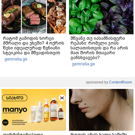
რატომ გამოდის ხორცი
მწვანე თუ იასამნისფერი
მშრალი და უხეში? 4 ოქროს
რეჰანი: რომელი ჯობს
წესი იდეალურად წვნიანი
სალათისთვის და რა არის
სტეიკისა და მწვადისთვის
მათ შორის მთავარი
განსხვავება?
gemrielia.ge
gemrielia.ge
sponsored by
ContentRoom
ფერმენტირებული
როდის არის ხალი საშიში