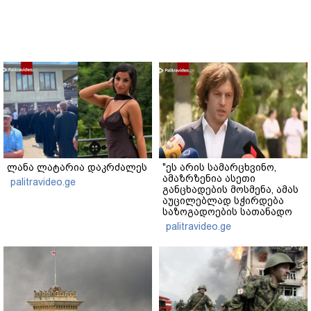
ლანა ლატარია დაკრძალეს
"ეს არის სამარცხვინო,
ამაზრზენია ასეთი
palitravideo.ge
განცხადების მოსმენა, ამას
აუცილებლად სჭირდება
საზოგადოების სათანადო
რეაქცია" - ირაკლი
palitravideo.ge
კობახიძე