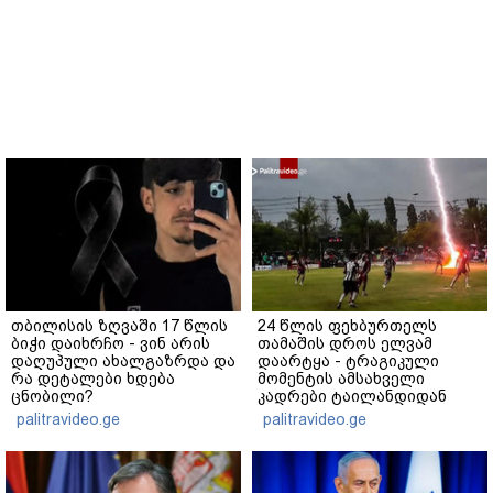
თბილისის ზღვაში 17 წლის
24 წლის ფეხბურთელს
ბიჭი დაიხრჩო - ვინ არის
თამაშის დროს ელვამ
დაღუპული ახალგაზრდა და
დაარტყა - ტრაგიკული
რა დეტალები ხდება
მომენტის ამსახველი
ცნობილი?
კადრები ტაილანდიდან
მედიაში ვრცელდება
palitravideo.ge
palitravideo.ge