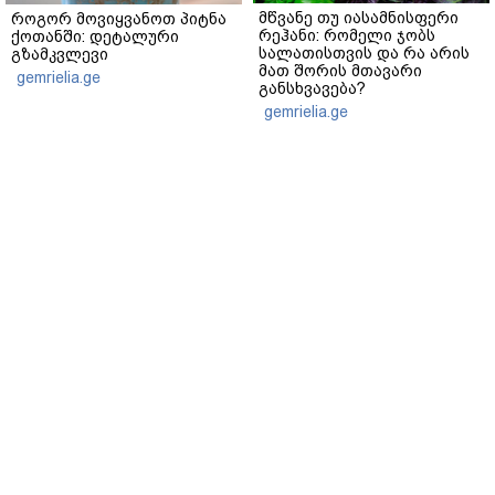
მწვანე თუ იასამნისფერი
როგორ მოვიყვანოთ პიტნა
რეჰანი: რომელი ჯობს
ქოთანში: დეტალური
სალათისთვის და რა არის
გზამკვლევი
მათ შორის მთავარი
gemrielia.ge
განსხვავება?
gemrielia.ge
sponsored by
ContentRoom
ფერმენტირებული
როდის არის ხალი საშიში
ინგრედიენტები კანის
და როგორია მისი
მოვლაში - კორეული
მოშორების მარტივი და
ინოვაციური ბრენდი Manyo
უსაფრთხო გზები
საქართველოშია