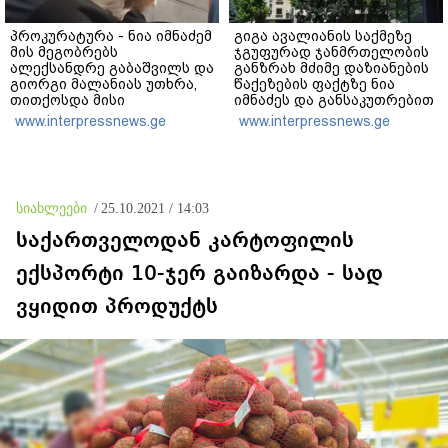
პროკურატურა - ნია იმნაძემ
გიგა ავალიანის საქმეზე
მის მეგობრებს
ჯგუფურად ჯანმრთელობის
ალექსანდრე გაბაშვილს და
განზრახ მძიმე დაზიანების
გიორგი მალანიას უთხრა,
წაქეზების ფაქტზე ნია
თითქოსდა მისი
იმნაძეს და განსაკუთრებით
მასწავლებელი, გიგა
მძიმე დანაშაულის
www.interpressnews.ge
www.interpressnews.ge
ავალიანი ზედმეტ
შეუტყობინებლობის ფაქტზე
ყურადღებას იჩენდა მის
ანასტასია ბერუაშვილს
მიმართ, რითაც
ბრალდება წარუდგინეს
ალექსანდრე გაბაშვილი
წააქეზა,
სიახლეები
/
25.10.2021 / 14:03
თანამზრახველებთან
ერთად თავს დასხმოდა
საქართველოდან კარტოფილის
გიგა ავალიანს
ექსპორტი 10-ჯერ გაიზარდა - სად
ვყიდით პროდუქტს