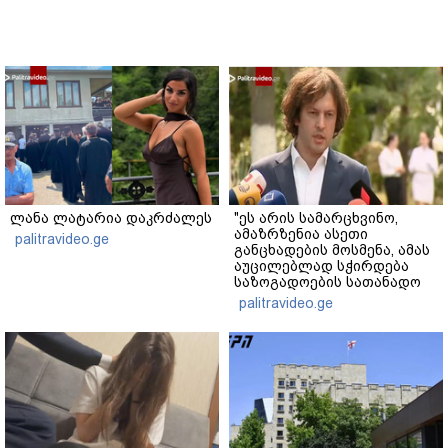
ლანა ლატარია დაკრძალეს
"ეს არის სამარცხვინო,
ამაზრზენია ასეთი
palitravideo.ge
განცხადების მოსმენა, ამას
აუცილებლად სჭირდება
საზოგადოების სათანადო
რეაქცია" - ირაკლი
palitravideo.ge
კობახიძე