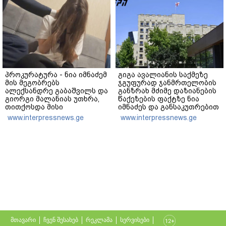
პროკურატურა - ნია იმნაძემ
გიგა ავალიანის საქმეზე
მის მეგობრებს
ჯგუფურად ჯანმრთელობის
ალექსანდრე გაბაშვილს და
განზრახ მძიმე დაზიანების
გიორგი მალანიას უთხრა,
წაქეზების ფაქტზე ნია
თითქოსდა მისი
იმნაძეს და განსაკუთრებით
მასწავლებელი, გიგა
მძიმე დანაშაულის
www.interpressnews.ge
www.interpressnews.ge
ავალიანი ზედმეტ
შეუტყობინებლობის ფაქტზე
ყურადღებას იჩენდა მის
ანასტასია ბერუაშვილს
მიმართ, რითაც
ბრალდება წარუდგინეს
ალექსანდრე გაბაშვილი
წააქეზა,
თანამზრახველებთან
ერთად თავს დასხმოდა
გიგა ავალიანს
მთავარი
ჩვენ შესახებ
რეკლამა
სერვისები