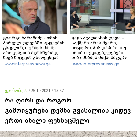
გიორგი ბარამიძე - ომის
გიგა ავალიანის დედა -
პირველ დღეებში, ტყვეების
საქმეში არის მყარი,
გაცვლის, თუ სხვა მძიმე
ნოყიერი, პირდაპირი თუ
პროცესების აღსაწერად,
ირიბი მტკიცებულებები -
სხვა სიტყვის გამოყენება
ნია იმნაძეს მაქსიმალური
აჯობებდა - არასდროს
სასჯელი მიესჯება - ჩვენ
www.interpressnews.ge
www.interpressnews.ge
მითქვამს, რომ ჩვენები
ნია იმნაძეს არ ვედავებით
ხელებაწეულს ან
იმას, რომ ეუბნება: “წადი,
დატყვევებულს
მოკალი“, ეს დაკვეთაა, ჩვენ
"ხვრეტდნენ", ეგ არასდროს
ვამბობთ, წაქეზებას,
მინახავს და არც რაიმე
მანიპულირებას
ეკონომიკა
/
25.10.2021 / 15:57
ფაქტი ვიცი
რა ღირს და როგორ
გამოიყურება დემნა გვასალიას კიდევ
ერთი ახალი ფეხსაცმელი