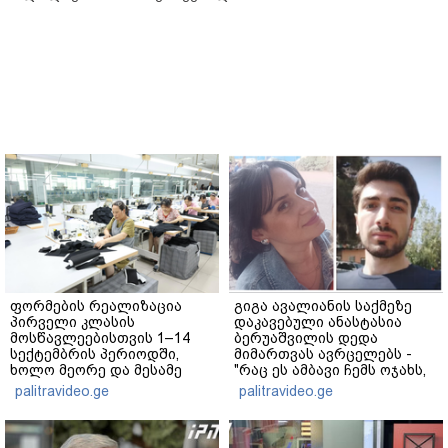
ფორმების რეალიზაცია
გიგა ავალიანის საქმეზე
პირველი კლასის
დაკავებული ანასტასია
მოსწავლეებისთვის 1–14
ბერუაშვილის დედა
სექტემბრის პერიოდში,
მიმართვას ავრცელებს -
ხოლო მეორე და მესამე
"რაც ეს ამბავი ჩემს ოჯახს,
ეტაპებზე...
ჩემს ანასტასიას გადახდა
palitravideo.ge
palitravideo.ge
თავს, მის მერე მე მე არ
ვარ"