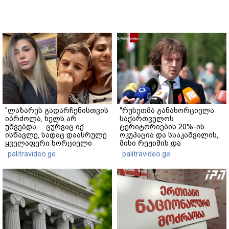
"ლაზარეს გადარჩენისთვის
"რუსეთმა განახორციელა
იბრძოლა, ხელს არ
საქართველოს
უშვებდა… ცურვაც იქ
ტერიტორიების 20%-ის
ისწავლე, სადაც დაასრულე
ოკუპაცია და სააკაშვილის,
ყველაფერი ხორციელი
მისი რეჟიმის და
ცხოვრებიდან" – რას წერს
"ნაცმოძრაობის" ღალატი
palitravideo.ge
palitravideo.ge
ხობში დაღუპული დედა-
ვერანაირად ვერ
შვილის ახლობელი?
გადაფარავს ამ
დანაშაულს" - ირაკლი
კობახიძე