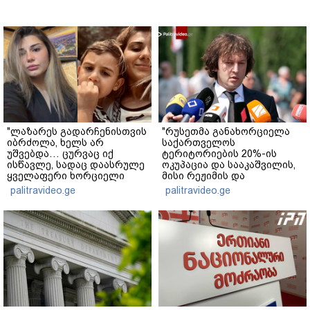
"ლაზარეს გადარჩენისთვის
"რუსეთმა განახორციელა
იბრძოლა, ხელს არ
საქართველოს
უშვებდა… ცურვაც იქ
ტერიტორიების 20%-ის
ისწავლე, სადაც დაასრულე
ოკუპაცია და სააკაშვილის,
ყველაფერი ხორციელი
მისი რეჟიმის და
ცხოვრებიდან" – რას წერს
"ნაცმოძრაობის" ღალატი
palitravideo.ge
palitravideo.ge
ხობში დაღუპული დედა-
ვერანაირად ვერ
შვილის ახლობელი?
გადაფარავს ამ
დანაშაულს" - ირაკლი
კობახიძე