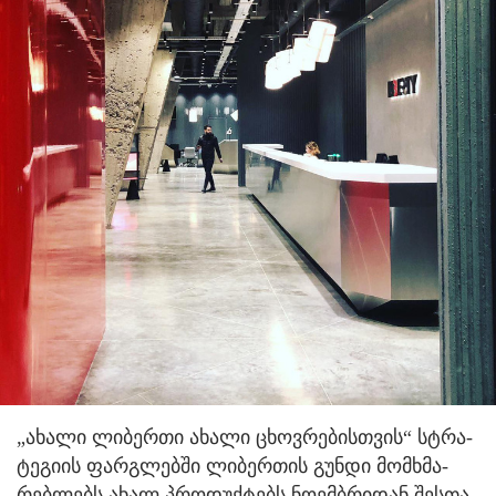
„ახა­ლი ლი­ბერ­თი ახა­ლი ცხოვ­რე­ბის­თვის“ სტრა­
ტე­გი­ის ფარ­გლებ­ში ლი­ბერ­თის გუნ­დი მომ­ხმა­
რებ­ლებს ახალ პრო­დუქ­ტებს ნო­ემ­ბრი­დან შეს­თა­