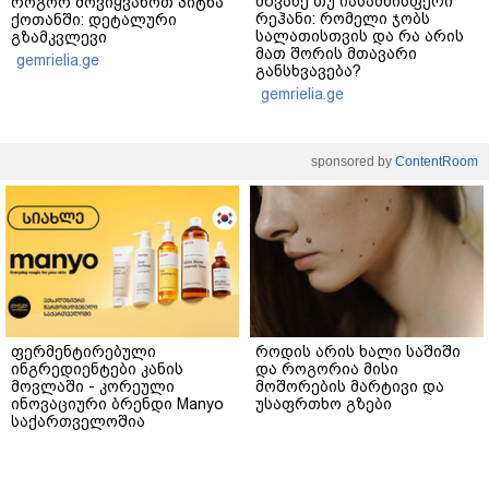
მწვანე თუ იასამნისფერი
როგორ მოვიყვანოთ პიტნა
რეჰანი: რომელი ჯობს
ქოთანში: დეტალური
სალათისთვის და რა არის
გზამკვლევი
მათ შორის მთავარი
gemrielia.ge
განსხვავება?
gemrielia.ge
sponsored by
ContentRoom
ფერმენტირებული
როდის არის ხალი საშიში
ინგრედიენტები კანის
და როგორია მისი
მოვლაში - კორეული
მოშორების მარტივი და
ინოვაციური ბრენდი Manyo
უსაფრთხო გზები
საქართველოშია