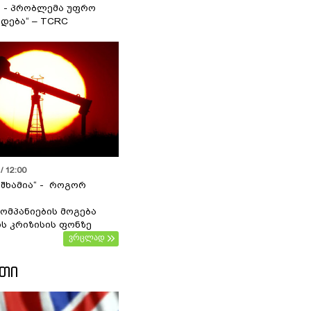
ა - პრობლემა უფრო
დება“ – TCRC
/ 12:00
 შხამია“ - როგორ
ომპანიების მოგება
ს კრიზისის ფონზე
ვრცლად
ᲔᲗᲘ