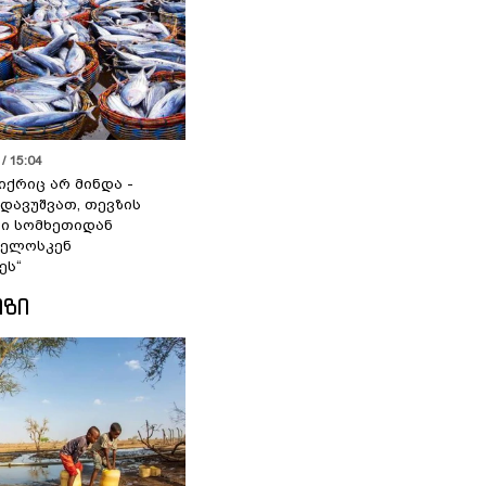
/ 15:04
იქრიც არ მინდა -
 დავუშვათ, თევზის
დი სომხეთიდან
ველოსკენ
ეს“
ᲘᲖᲘ