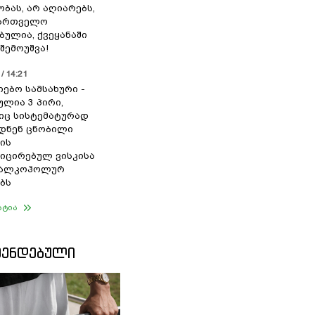
ბას, არ აღიარებს,
ქართველო
ბულია, ქვეყანაში
შემოუშვა!
/ 14:21
იებო სამსახური -
ულია 3 პირი,
ც სისტემატურად
დნენ ცნობილი
ის
ცირებულ ვისკისა
ა ალკოჰოლურ
ბს
ატია
ᲛᲔᲜᲓᲔᲑᲣᲚᲘ