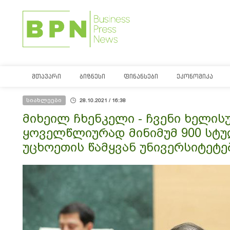
ᲛᲗᲐᲕᲐᲠᲘ
ᲑᲘᲖᲜᲔᲡᲘ
ᲤᲘᲜᲐᲜᲡᲔᲑᲘ
ᲔᲙᲝᲜᲝᲛᲘᲙᲐ
სიახლეები
28.10.2021 / 16:38
მიხეილ ჩხენკელი - ჩვენი ხელი
ყოველწლიურად მინიმუმ 900 სტუ
უცხოეთის წამყვან უნივერსიტეტე