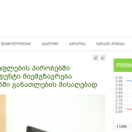
ᲢᲔᲥᲜᲝᲚᲝᲒᲘᲔᲑᲘ
ᲐᲜᲐᲚᲘᲖᲘ
ᲞᲔᲠᲡᲝᲜᲐ
ᲣᲫᲠᲐᲕᲘ ᲥᲝᲜᲔᲑᲐ
ოფიც
სუფლების პირობებში
დენტი მიემგზავრება
ბში განათლების მისაღებად
1 USD