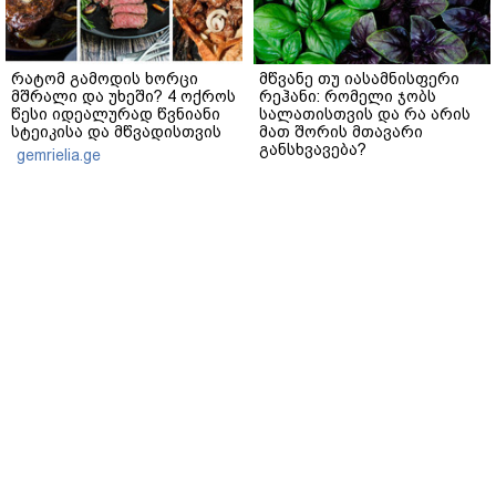
რატომ გამოდის ხორცი
მწვანე თუ იასამნისფერი
მშრალი და უხეში? 4 ოქროს
რეჰანი: რომელი ჯობს
წესი იდეალურად წვნიანი
სალათისთვის და რა არის
სტეიკისა და მწვადისთვის
მათ შორის მთავარი
განსხვავება?
gemrielia.ge
gemrielia.ge
sponsored by
ContentRoom
ფერმენტირებული
როდის არის ხალი საშიში
ინგრედიენტები კანის
და როგორია მისი
მოვლაში - კორეული
მოშორების მარტივი და
ინოვაციური ბრენდი Manyo
უსაფრთხო გზები