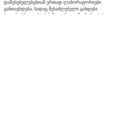
დაწესებულებებთან ერთად ლაბორატორიები
განთავსდება, სადაც შესაძლებელი გახდება
საკვები პროდუქტების მოყვანა და მცენარეების
გაზრდა, რაც მომავალში კოსმოსში
მოგზაურობისთვის დიდი გამოცდილება იქნება.
Orbital Reef-ის გამოყენების უფლება როგორც
სხვადასხვა სახელმწიფოს ხელისუფლებისა და
კერძო სექტორის წარმომადგენლებს, ასევე,
ნებისმიერ დაინტერესებულ პირს ექნება.
„ჩვენ გავაფართოვებთ კოსმოსზე
დაინტერესებული პირების წვდომას,
შევამცირებთ ფასს და ვუზრუნველყოფთ ყველა
სერვისსა და კეთილმოწყობას, რომელიც
საჭიროა კოსმოსური ფრენის
ნორმალიზებისთვის. დედამიწის დაბალ
ორბიტაზე მძლავრი ბიზნეს ეკოსისტემა შეიქმნება