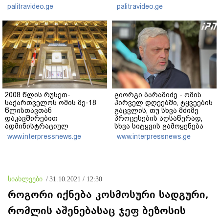
ეტაპებზე...
ჩემს ანასტასიას გადახდა
palitravideo.ge
palitravideo.ge
თავს, მის მერე მე მე არ
ვარ"
2008 წლის რუსეთ-
გიორგი ბარამიძე - ომის
საქართველოს ომის მე-18
პირველ დღეებში, ტყვეების
წლისთავთან
გაცვლის, თუ სხვა მძიმე
დაკავშირებით
პროცესების აღსაწერად,
ადმინისტრაციულ
სხვა სიტყვის გამოყენება
შენობებზე სახელმწიფო
აჯობებდა - არასდროს
www.interpressnews.ge
www.interpressnews.ge
დროშები დაეშვა
მითქვამს, რომ ჩვენები
ხელებაწეულს ან
დატყვევებულს
"ხვრეტდნენ", ეგ არასდროს
მინახავს და არც რაიმე
სიახლეები
/
31.10.2021 / 12:30
ფაქტი ვიცი
როგორი იქნება კოსმოსური სადგური,
რომლის აშენებასაც ჯეფ ბეზოსის