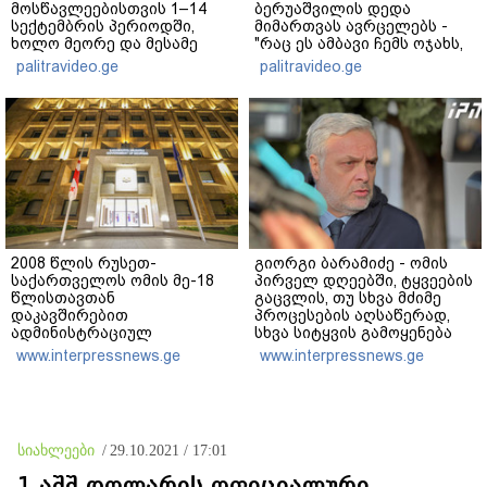
მოსწავლეებისთვის 1–14
ბერუაშვილის დედა
სექტემბრის პერიოდში,
მიმართვას ავრცელებს -
ხოლო მეორე და მესამე
"რაც ეს ამბავი ჩემს ოჯახს,
ეტაპებზე...
ჩემს ანასტასიას გადახდა
palitravideo.ge
palitravideo.ge
თავს, მის მერე მე მე არ
ვარ"
2008 წლის რუსეთ-
გიორგი ბარამიძე - ომის
საქართველოს ომის მე-18
პირველ დღეებში, ტყვეების
წლისთავთან
გაცვლის, თუ სხვა მძიმე
დაკავშირებით
პროცესების აღსაწერად,
ადმინისტრაციულ
სხვა სიტყვის გამოყენება
შენობებზე სახელმწიფო
აჯობებდა - არასდროს
www.interpressnews.ge
www.interpressnews.ge
დროშები დაეშვა
მითქვამს, რომ ჩვენები
ხელებაწეულს ან
დატყვევებულს
"ხვრეტდნენ", ეგ არასდროს
მინახავს და არც რაიმე
სიახლეები
/
29.10.2021 / 17:01
ფაქტი ვიცი
1 აშშ დოლარის ოფიციალური