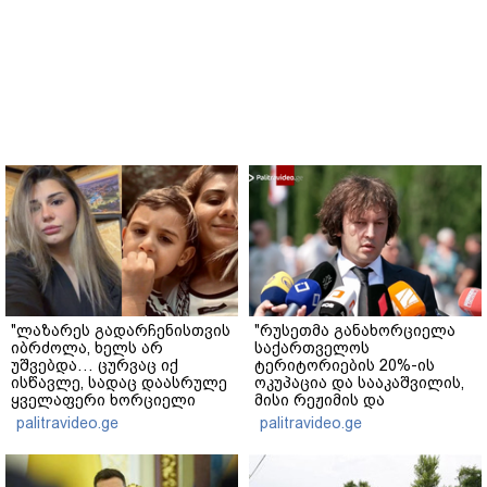
"ლაზარეს გადარჩენისთვის
"რუსეთმა განახორციელა
იბრძოლა, ხელს არ
საქართველოს
უშვებდა… ცურვაც იქ
ტერიტორიების 20%-ის
ისწავლე, სადაც დაასრულე
ოკუპაცია და სააკაშვილის,
ყველაფერი ხორციელი
მისი რეჟიმის და
ცხოვრებიდან" – რას წერს
"ნაცმოძრაობის" ღალატი
palitravideo.ge
palitravideo.ge
ხობში დაღუპული დედა-
ვერანაირად ვერ
შვილის ახლობელი?
გადაფარავს ამ
დანაშაულს" - ირაკლი
კობახიძე