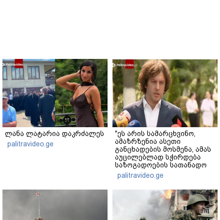
ლანა ლატარია დაკრძალეს
"ეს არის სამარცხვინო,
ამაზრზენია ასეთი
palitravideo.ge
განცხადების მოსმენა, ამას
აუცილებლად სჭირდება
საზოგადოების სათანადო
რეაქცია" - ირაკლი
palitravideo.ge
კობახიძე