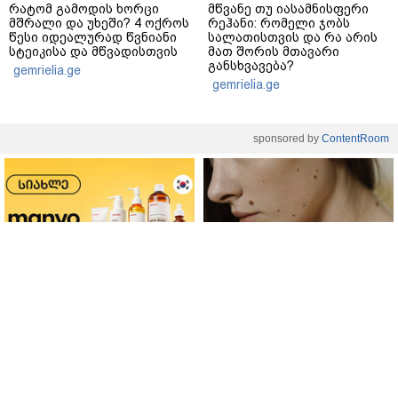
რატომ გამოდის ხორცი
მწვანე თუ იასამნისფერი
მშრალი და უხეში? 4 ოქროს
რეჰანი: რომელი ჯობს
წესი იდეალურად წვნიანი
სალათისთვის და რა არის
სტეიკისა და მწვადისთვის
მათ შორის მთავარი
განსხვავება?
gemrielia.ge
gemrielia.ge
sponsored by
ContentRoom
ფერმენტირებული
როდის არის ხალი საშიში
ინგრედიენტები კანის
და როგორია მისი
მოვლაში - კორეული
მოშორების მარტივი და
ინოვაციური ბრენდი Manyo
უსაფრთხო გზები
საქართველოშია