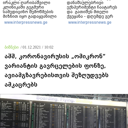
ირაკლი ღარიბაშვილი
დანაშაულებრივი
კლინიკაში გეგმური
ექსპერიმენტი ჩაატარეს
სამედიცინო შემოწმების
და გათიშეს მთელი
მიზნით იყო გადაყვანილი
ქვეყანა - დღემდე ვერ
და „არავითარი საპანიკო“
დავადგინეთ, რა მოხდა
www.interpressnews.ge
www.interpressnews.ge
არ ყოფილა
ელექტროენერგიის
პირველი გამორთვისას -
როგორ შეიძლება შიდა
გადამცემმა ხაზმა
„ლოკდაუნი“ გამოიწვიოს?
ბიზნესი
/
01.12.2021 / 10:02
აშშ, კორონავირუსის „ომიკრონ“
ვარიანტის გავრცელების ფონზე,
ავიამგზავრებისთვის შეზღუდვებს
ამკაცრებს