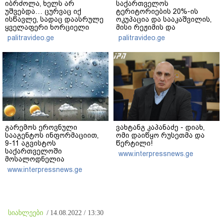
იბრძოლა, ხელს არ
საქართველოს
უშვებდა… ცურვაც იქ
ტერიტორიების 20%-ის
ისწავლე, სადაც დაასრულე
ოკუპაცია და სააკაშვილის,
ყველაფერი ხორციელი
მისი რეჟიმის და
ცხოვრებიდან" – რას წერს
"ნაცმოძრაობის" ღალატი
palitravideo.ge
palitravideo.ge
ხობში დაღუპული დედა-
ვერანაირად ვერ
შვილის ახლობელი?
გადაფარავს ამ
დანაშაულს" - ირაკლი
კობახიძე
გარემოს ეროვნული
ვახტანგ კაპანაძე - დიახ,
სააგენტოს ინფორმაციით,
ომი დაიწყო რუსეთმა და
9-11 აგვისტოს
წერტილი!
საქართველოში
www.interpressnews.ge
მოსალოდნელია
დროგამოშვებით წვიმა
www.interpressnews.ge
სიახლეები
/
14.08.2022 / 13:30