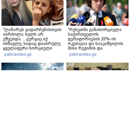
"ლაზარეს გადარჩენისთვის
"რუსეთმა განახორციელა
იბრძოლა, ხელს არ
საქართველოს
უშვებდა… ცურვაც იქ
ტერიტორიების 20%-ის
ისწავლე, სადაც დაასრულე
ოკუპაცია და სააკაშვილის,
ყველაფერი ხორციელი
მისი რეჟიმის და
ცხოვრებიდან" – რას წერს
"ნაცმოძრაობის" ღალატი
palitravideo.ge
palitravideo.ge
ხობში დაღუპული დედა-
ვერანაირად ვერ
შვილის ახლობელი?
გადაფარავს ამ
დანაშაულს" - ირაკლი
კობახიძე
გარემოს ეროვნული
ვახტანგ კაპანაძე - დიახ,
სააგენტოს ინფორმაციით,
ომი დაიწყო რუსეთმა და
9-11 აგვისტოს
წერტილი!
საქართველოში
www.interpressnews.ge
მოსალოდნელია