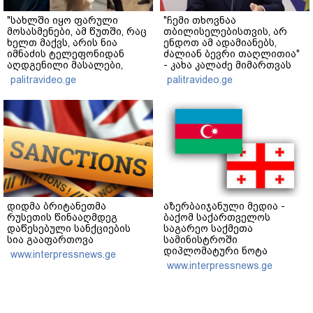
"სახლში იყო ფარული
"ჩემი თხოვნაა
მოსასმენები, ამ წუთში, რაც
თბილისელებისთვის, არ
ხელთ მაქვს, არის ნია
ენდოთ ამ ადამიანებს,
იმნაძის ტელეფონიდან
ძალიან ბევრი თაღლითია"
აღდგენილი მასალები,
- კახა კალაძე მიმართვას
არის ანძები, დეტალურები"
ავრცელებს
palitravideo.ge
palitravideo.ge
- ეკა კუპატაძე
დიდმა ბრიტანეთმა
აზერბაიჯანული მედია -
რუსეთის წინააღმდეგ
ბაქომ საქართველოს
დაწესებული სანქციების
საგარეო საქმეთა
სია გააფართოვა
სამინისტროში
დიპლომატური ნოტა
www.interpressnews.ge
გაგზავნა - აზერბაიჯანული
www.interpressnews.ge
სანომრე ნიშნის მქონე
სატვირთო მანქანების
მძღოლები საქართველოს
საბაჟო გამშვებ პუნქტებზე