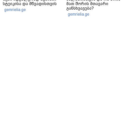
სტეიკისა და მწვადისთვის
მათ შორის მთავარი
განსხვავება?
gemrielia.ge
gemrielia.ge
sponsored by
ContentRoom
ფერმენტირებული
როდის არის ხალი საშიში
ინგრედიენტები კანის
და როგორია მისი
მოვლაში - კორეული
მოშორების მარტივი და
ინოვაციური ბრენდი Manyo
უსაფრთხო გზები
საქართველოშია