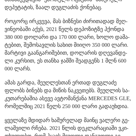
დე­პუ­ტა­ტის, ზაალ დუ­გ­ლა­ძის ქო­ნე­ბაც.
რო­გორც ირ­კვე­ვა, მას ბიზ­ნე­სი ძი­რი­თა­დად მეღ­
ვი­ნე­ო­ბა­ში აქვს, 2021 წელს დე­პო­ზიტ­ზე ჰქონ­და
380 000 დო­ლა­რი და 170 000 ლარი, ხოლო და­მა­
ტე­ბით, შე­მო­სავ­ლის სა­ხით მი­ი­ღო 350 000 ლარი.
მარ­ტი­ვი გა­ან­გა­რი­შე­ბით, დო­ლა­რის დღე­ვან­დე­
ლი კურ­სით, ეს თან­ხა ჯამ­ში შე­ად­გენს 1 მლნ 600
000 ლარს.
ამას გარ­და, მე­უღ­ლეს­თან ერ­თად დუ­გ­ლა­ძე
ფლობს ბი­ნებს და მი­წის ნაკ­ვე­თებს. მე­უღ­ლის სა­
კუ­თა­რე­ბა­შია ასე­ვე ავ­ტო­მან­ქა­ნა MERCEDES GLE,
რო­მელ­შიც 2021 წელს 250 000 ლარი გა­და­უხ­დია.
ყვე­ლა­ზე მდი­დარ ხა­შუ­რე­ლად მა­ინც ვა­ლე­რი გე­
ლაშ­ვი­ლი რჩე­ბა. 2021 წლის დეკ­ლა­რა­ცი­ა­ში ვკი­