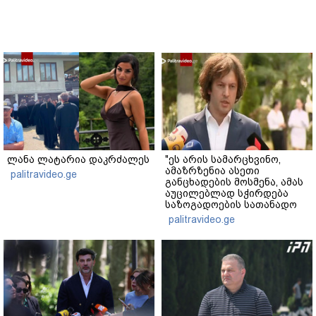
ლანა ლატარია დაკრძალეს
"ეს არის სამარცხვინო,
ამაზრზენია ასეთი
palitravideo.ge
განცხადების მოსმენა, ამას
აუცილებლად სჭირდება
საზოგადოების სათანადო
რეაქცია" - ირაკლი
palitravideo.ge
კობახიძე