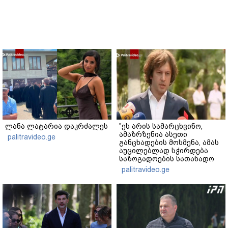
ლანა ლატარია დაკრძალეს
"ეს არის სამარცხვინო,
ამაზრზენია ასეთი
palitravideo.ge
განცხადების მოსმენა, ამას
აუცილებლად სჭირდება
საზოგადოების სათანადო
რეაქცია" - ირაკლი
palitravideo.ge
კობახიძე