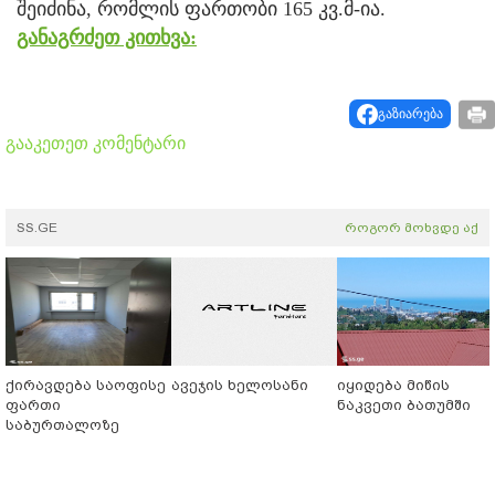
შე­ი­ძი­ნა, რომ­ლის ფარ­თო­ბი 165 კვ.მ-ია.
განაგრძეთ კითხვა:
გაზიარება
გააკეთეთ კომენტარი
SS.GE
როგორ მოხვდე აქ
ქირავდება საოფისე
ავეჯის ხელოსანი
იყიდება მიწის
ფართი
ნაკვეთი ბათუმში
საბურთალოზე