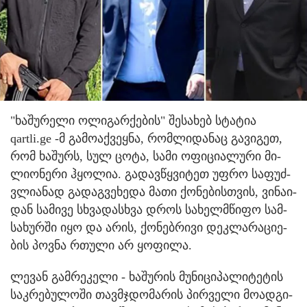
"ხა­შუ­რე­ლი ოლი­გარ­ქე­ბის" შე­სა­ხებ სტა­ტია
qartli.ge -მ გა­მო­აქ­ვეყ­ნა, რომ­ლი­და­ნაც გა­ვი­გეთ,
რომ ხა­შურს, სულ ცოტა, სამი ოფი­ცი­ა­ლუ­რი მი­
ლი­ო­ნე­რი ჰყო­ლია. გა­დავ­წყვი­ტეთ უფრო სა­ფუძ­
ვლი­ა­ნად გა­დაგ­ვე­ხე­და მათი ქო­ნე­ბის­თვის, ვი­ნა­ი­
დან სა­მი­ვე სხვა­დას­ხვა დროს სა­ხელ­მწი­ფო სამ­
სა­ხურ­ში იყო და არის, ქო­ნებ­რი­ვი დეკ­ლა­რა­ცი­ე­
ბის პოვ­ნა რთუ­ლი არ ყო­ფი­ლა.
ლე­ვან გამ­რე­კე­ლი - ხა­შუ­რის მუ­ნი­ცი­პა­ლი­ტე­ტის
საკ­რე­ბუ­ლო­ში თავ­მჯდო­მა­რის პირ­ვე­ლი მო­ად­გი­