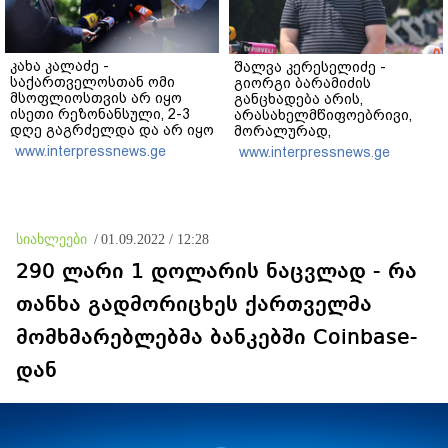
კახა კალაძე -
შალვა კერესელიძე -
საქართველოსთან ომი
გიორგი ბარამიძის
მსოფლიოსთვის არ იყო
განცხადება არის,
ისეთი რეზონანსული, 2-3
არასახელმწიფოებრივი,
დღე გაგრძელდა და არ იყო
მორალურად,
საკმარისი, რომ რუსეთისა
პოლიტიკურად და
www.interpressnews.ge
www.interpressnews.ge
და რუსი ხალხის
ადამიანურად არასწორი იმ
წინააღმდეგ აეგორებინათ
გმირების წინაშე,
ის კამპანია, რასაც დღეს
რომლებიც აფხაზეთში
ვხედავთ
იბრძოდნენ - გამოძიება
დაიწყო და დაიწყოს!
სიახლეები
/
01.09.2022 / 12:28
290 ლარი 1 დოლარის ნაცვლად - რა
თანხა გადმორიცხეს ქართველმა
მომხმარებლებმა ბანკებში Coinbase-
დან