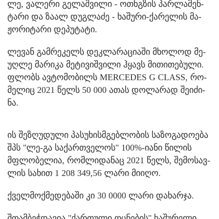
ლე, ვა­ლე­რი გე­ლაშ­ვი­ლი - ოთხგზის პარ­ლა­მენ­
ტა­რი და ზაალ დუ­გ­ლა­ძე - ხა­შუ­რი-ქა­რე­ლის მა­
ჟო­რი­ტა­რი დე­პუ­ტა­ტი.
ლე­ვან გამ­რე­კელს დეკ­ლა­რა­ცი­ა­ში მხო­ლოდ მე­
უღ­ლე მა­რი­კა მე­ტი­ვიშ­ვი­ლი ჰყავს მი­თი­თე­ბუ­ლი.
ფლობს ავ­ტო­მო­ბილს MERCEDES G CLASS, რო­
მე­ლიც 2021 წელს 50 000 ათას დო­ლა­რად შე­ი­ძი­
ნა.
ის შე­ზღუ­დუ­ლი პა­სუ­ხის­მგებ­ლო­ბის სა­ზო­გა­დო­ე­ბა
შპს "ლე-გა სა­ქარ­თვე­ლოს" 100%-იანი წი­ლის
მფლო­ბე­ლია, რომ­ლი­და­ნაც 2021 წელს, შე­მო­სავ­
ლის სა­ხით 1 208 349,56 ლარი მი­ი­ღო.
ქველ­მოქ­მე­დე­ბა­ში კი 30 0000 ლარი და­ხარ­ჯა.
შთამ­ბეჭ­და­ვია "ქარ­თუ­ლი ოც­ნე­ბის" ხა­შუ­რე­ლი