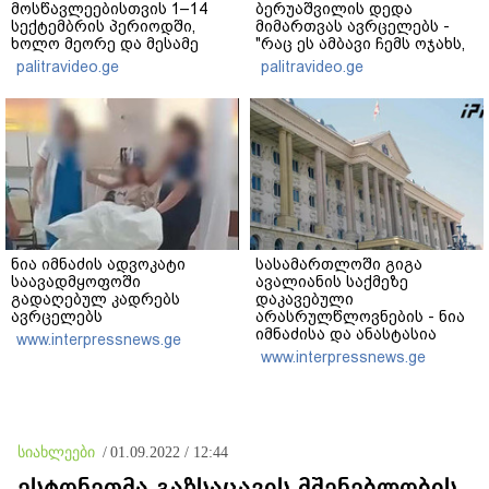
მოსწავლეებისთვის 1–14
ბერუაშვილის დედა
სექტემბრის პერიოდში,
მიმართვას ავრცელებს -
ხოლო მეორე და მესამე
"რაც ეს ამბავი ჩემს ოჯახს,
ეტაპებზე...
ჩემს ანასტასიას გადახდა
palitravideo.ge
palitravideo.ge
თავს, მის მერე მე მე არ
ვარ"
ნია იმნაძის ადვოკატი
სასამართლოში გიგა
საავადმყოფოში
ავალიანის საქმეზე
გადაღებულ კადრებს
დაკავებული
ავრცელებს
არასრულწლოვნების - ნია
იმნაძისა და ანასტასია
www.interpressnews.ge
ბერუაშვილის პროცესი
www.interpressnews.ge
მიმდინარეობს
სიახლეები
/
01.09.2022 / 12:44
ესტონეთმა გაზსაცავის მშენებლობის