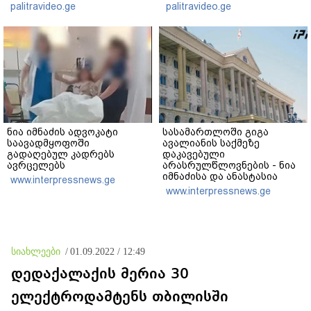
ეტაპებზე...
ჩემს ანასტასიას გადახდა
palitravideo.ge
palitravideo.ge
თავს, მის მერე მე მე არ
ვარ"
ნია იმნაძის ადვოკატი
სასამართლოში გიგა
საავადმყოფოში
ავალიანის საქმეზე
გადაღებულ კადრებს
დაკავებული
ავრცელებს
არასრულწლოვნების - ნია
იმნაძისა და ანასტასია
www.interpressnews.ge
ბერუაშვილის პროცესი
www.interpressnews.ge
მიმდინარეობს
სიახლეები
/
01.09.2022 / 12:49
დედაქალაქის მერია 30
ელექტროდამტენს თბილისში