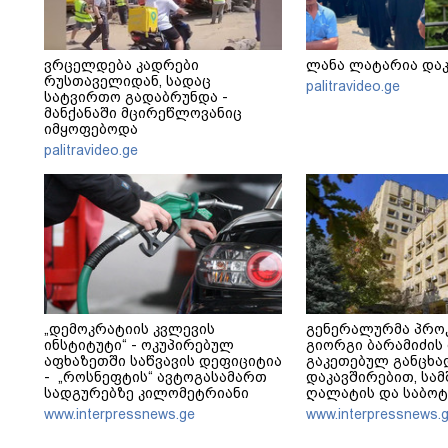
ვრცელდება კადრები
ლანა ლატარია და
რუსთაველიდან, სადაც
palitravideo.ge
სატვირთო გადაბრუნდა -
მანქანაში მცირეწლოვანიც
იმყოფებოდა
palitravideo.ge
„დემოკრატიის კვლევის
გენერალურმა პრო
ინსტიტუტი“ - ოკუპირებულ
გიორგი ბარამიძის
აფხაზეთში საწვავის დეფიციტია
გაკეთებულ განცხა
- „როსნეფტის“ ავტოგასამართ
დაკავშირებით, სა
სადგურებზე კილომეტრიანი
ღალატის და საბოტ
რიგები დგას და თითო
გამოძიება დაიწყო
www.interpressnews.ge
www.interpressnews.
ავტომობილზე მხოლოდ 20
ლიტრის ჩასხმის შეზღუდვა