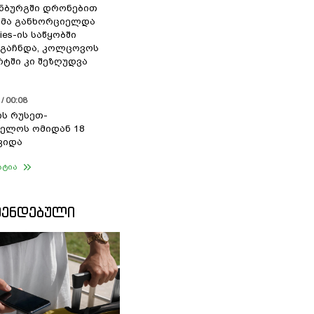
ნბურგში დრონებით
ხმა განხორციელდა
ries-ის საწყობში
 გაჩნდა, კოლცოვოს
ტში კი შეზღუდვა
/ 00:08
ის რუსეთ-
ელოს ომიდან 18
ვიდა
ატია
ᲛᲔᲜᲓᲔᲑᲣᲚᲘ