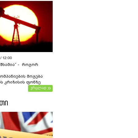
/ 12:00
 შხამია“ - როგორ
ომპანიების მოგება
ს კრიზისის ფონზე
ვრცლად
ᲔᲗᲘ