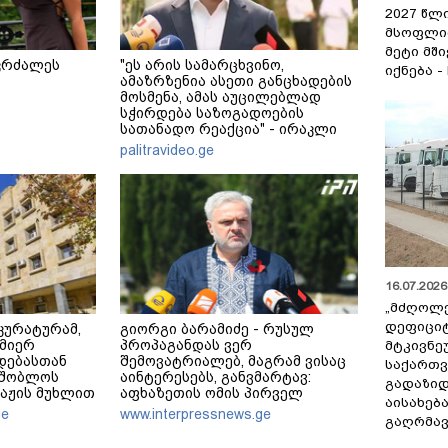
2027 წლ
მსოფლი
მეტი მშ
კრძალეს
"ეს არის სამარცხვინო,
იქნება -
ამაზრზენია ასეთი განცხადების
მოსმენა, ამას აუცილებლად
სჭირდება საზოგადოების
სათანადო რეაქცია" - ირაკლი
კობახიძე
palitravideo.ge
16.07.2026 
„მძღოლ
დეფიცი
კურატურამ,
გიორგი ბარამიძე - რუსულ
 მიერ
პროპაგანდას ვერ
მტკივნ
დებასთან
შემოვატრიალებ, მაგრამ ვისაც
საქართ
მშობლოს
აინტერესებს, განვმარტავ:
გადაზიდ
აჟის მუხლით
აფხაზეთის ომის პირველ
აისახებ
პერიოდში, ბრძოლისას ტყვეებს
ge
www.interpressnews.ge
გაღრმავ
არ იყვანდნენ და კლავდნენ,
რადგან ადამიანები