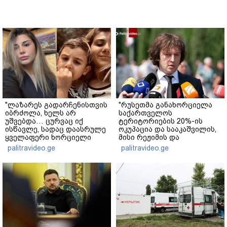
"ლაზარეს გადარჩენისთვის
"რუსეთმა განახორციელა
იბრძოლა, ხელს არ
საქართველოს
უშვებდა… ცურვაც იქ
ტერიტორიების 20%-ის
ისწავლე, სადაც დაასრულე
ოკუპაცია და სააკაშვილის,
ყველაფერი ხორციელი
მისი რეჟიმის და
ცხოვრებიდან" – რას წერს
"ნაცმოძრაობის" ღალატი
palitravideo.ge
palitravideo.ge
ხობში დაღუპული დედა-
ვერანაირად ვერ
შვილის ახლობელი?
გადაფარავს ამ
დანაშაულს" - ირაკლი
კობახიძე