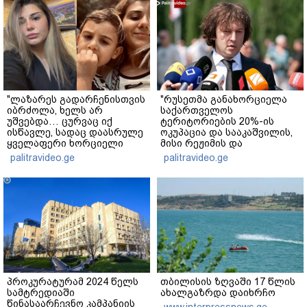
"ლაზარეს გადარჩენისთვის
"რუსეთმა განახორციელა
იბრძოლა, ხელს არ
საქართველოს
უშვებდა… ცურვაც იქ
ტერიტორიების 20%-ის
ისწავლე, სადაც დაასრულე
ოკუპაცია და სააკაშვილის,
ყველაფერი ხორციელი
მისი რეჟიმის და
ცხოვრებიდან" – რას წერს
"ნაცმოძრაობის" ღალატი
palitravideo.ge
palitravideo.ge
ხობში დაღუპული დედა-
ვერანაირად ვერ
შვილის ახლობელი?
გადაფარავს ამ
დანაშაულს" - ირაკლი
კობახიძე
პროკურატურამ 2024 წელს
თბილისის ზღვაში 17 წლის
სამტრედიაში
ახალგაზრდა დაიხრჩო
წინასაარჩევნო კამპანიის
www.interpressnews.ge