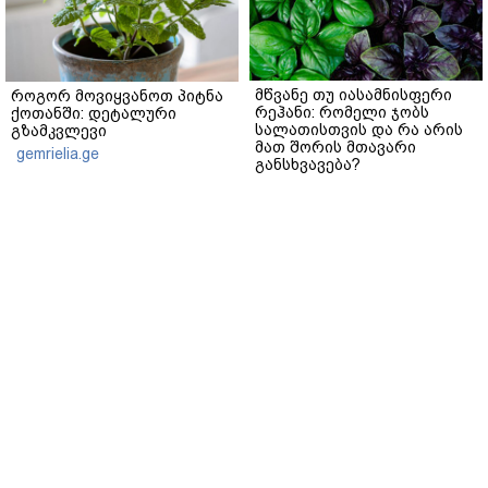
მწვანე თუ იასამნისფერი
როგორ მოვიყვანოთ პიტნა
რეჰანი: რომელი ჯობს
ქოთანში: დეტალური
სალათისთვის და რა არის
გზამკვლევი
მათ შორის მთავარი
gemrielia.ge
განსხვავება?
gemrielia.ge
sponsored by
ContentRoom
ფერმენტირებული
როდის არის ხალი საშიში
ინგრედიენტები კანის
და როგორია მისი
მოვლაში - კორეული
მოშორების მარტივი და