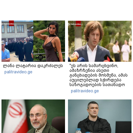
ლანა ლატარია დაკრძალეს
"ეს არის სამარცხვინო,
ამაზრზენია ასეთი
palitravideo.ge
განცხადების მოსმენა, ამას
აუცილებლად სჭირდება
საზოგადოების სათანადო
რეაქცია" - ირაკლი
palitravideo.ge
კობახიძე