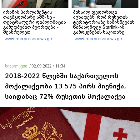
ირანის პარლამენტის
მიხაილ ფედოროვი
თავმჯდომარე აშშ-ზე -
აცხადებს, რომ რუსეთის
თეატრალური დიპლომატია
ტერიტორიაზე სამიზნეების
გამუდმებით მეორდება -
წინააღმდეგ Starlink-ის
შეასრულეთ
გამოყენების საკითხზე
ვალდებულებები, მეტი
ილონ მასკთან
www.interpressnews.ge
www.interpressnews.ge
თეატრი არ გვჭირდება
მოლაპარაკებებს
აწარმოებს
სიახლეები
/
02.09.2022 / 11:34
2018-2022 წლებში საქართველოს
მოქალაქეობა 13 575 პირს მიენიჭა,
საიდანაც 72% რუსეთის მოქალაქეა