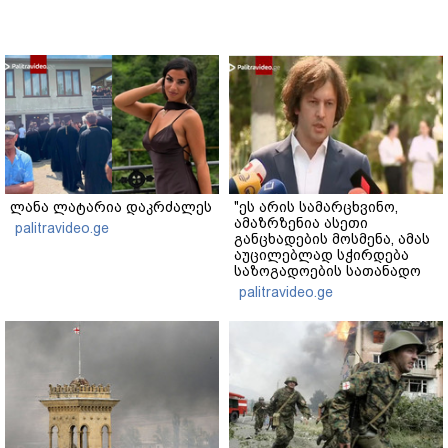
ლანა ლატარია დაკრძალეს
"ეს არის სამარცხვინო,
ამაზრზენია ასეთი
palitravideo.ge
განცხადების მოსმენა, ამას
აუცილებლად სჭირდება
საზოგადოების სათანადო
რეაქცია" - ირაკლი
palitravideo.ge
კობახიძე