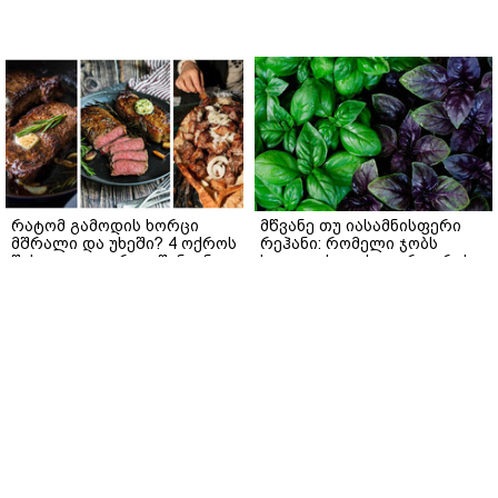
რატომ გამოდის ხორცი
მწვანე თუ იასამნისფერი
მშრალი და უხეში? 4 ოქროს
რეჰანი: რომელი ჯობს
წესი იდეალურად წვნიანი
სალათისთვის და რა არის
სტეიკისა და მწვადისთვის
მათ შორის მთავარი
განსხვავება?
gemrielia.ge
gemrielia.ge