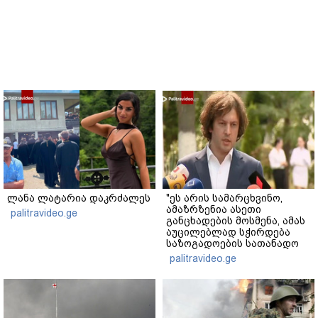
ლანა ლატარია დაკრძალეს
"ეს არის სამარცხვინო,
ამაზრზენია ასეთი
palitravideo.ge
განცხადების მოსმენა, ამას
აუცილებლად სჭირდება
საზოგადოების სათანადო
რეაქცია" - ირაკლი
palitravideo.ge
კობახიძე