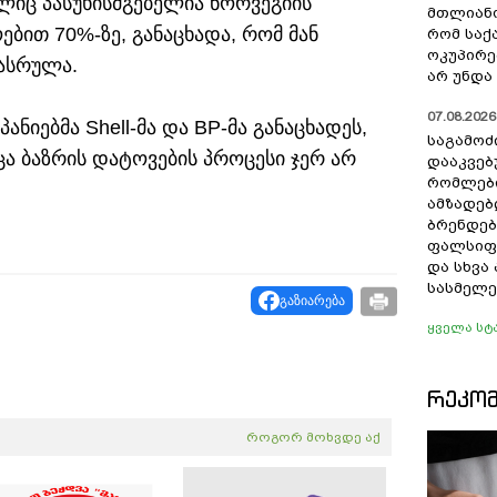
ელიც პასუხისმგებელია ნორვეგიის
მთლიანო
ებით 70%-ზე, განაცხადა, რომ მან
რომ სა
ოკუპირე
ასრულა.
არ უნდა 
07.08.2026 
ანიებმა Shell-მა და BP-მა განაცხადეს,
საგამოძ
ცა ბაზრის დატოვების პროცესი ჯერ არ
დააკვებ
რომლები
ამზადებ
ბრენდებ
ფალსიფი
და სხვ
სასმელე
გაზიარება
ყველა სტ
ᲠᲔᲙᲝ
როგორ მოხვდე აქ