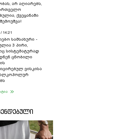
ბას, არ აღიარებს,
ქართველო
ბულია, ქვეყანაში
შემოუშვა!
/ 14:21
იებო სამსახური -
ულია 3 პირი,
ც სისტემატურად
დნენ ცნობილი
ის
ცირებულ ვისკისა
ა ალკოჰოლურ
ბს
ატია
ᲛᲔᲜᲓᲔᲑᲣᲚᲘ