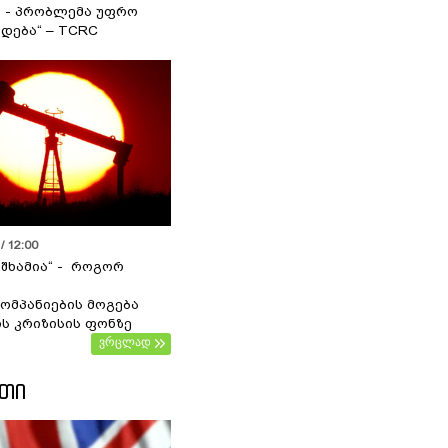
ა - პრობლემა უფრო
დება“ – TCRC
/ 12:00
 შხამია“ - როგორ
ომპანიების მოგება
ს კრიზისის ფონზე
ვრცლად
ᲔᲗᲘ