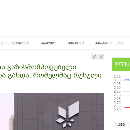
ᲢᲔᲥᲜᲝᲚᲝᲒᲘᲔᲑᲘ
ᲐᲜᲐᲚᲘᲖᲘ
ᲞᲔᲠᲡᲝᲜᲐ
ᲣᲫᲠᲐᲕᲘ ᲥᲝᲜᲔᲑᲐ
ოფიც
და გაზისმომპოვებელი
ია გახდა, რომელმაც რუსული
1 USD