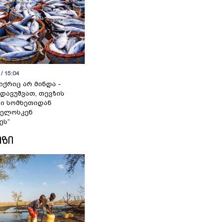
/ 15:04
იქრიც არ მინდა -
 დავუშვათ, თევზის
დი სომხეთიდან
ველოსკენ
ეს“
ᲘᲖᲘ