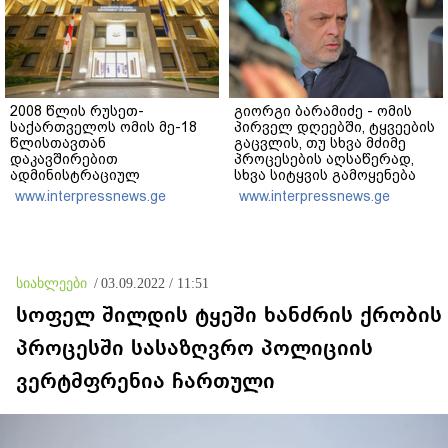
2008 წლის რუსეთ-
გიორგი ბარამიძე - ომის
საქართველოს ომის მე-18
პირველ დღეებში, ტყვეების
წლისთავთან
გაცვლის, თუ სხვა მძიმე
დაკავშირებით
პროცესების აღსაწერად,
ადმინისტრაციულ
სხვა სიტყვის გამოყენება
შენობებზე სახელმწიფო
აჯობებდა - არასდროს
www.interpressnews.ge
www.interpressnews.ge
დროშები დაეშვა
მითქვამს, რომ ჩვენები
ხელებაწეულს ან
დატყვევებულს
"ხვრეტდნენ", ეგ არასდროს
მინახავს და არც რაიმე
სიახლეები
/
03.09.2022 / 11:51
ფაქტი ვიცი
სოფელ შილდის ტყეში ხანძრის ქრობის
პროცესში სასაზღვრო პოლიციის
ვერტმფრენია ჩართული