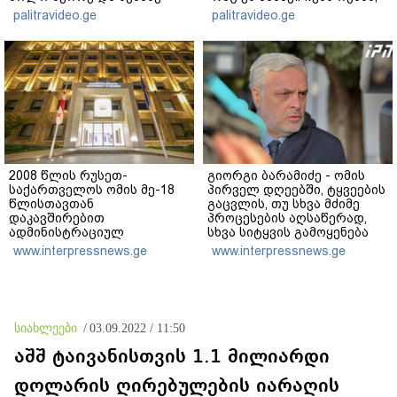
ეტაპებზე...
ჩემს ანასტასიას გადახდა
palitravideo.ge
palitravideo.ge
თავს, მის მერე მე მე არ
ვარ"
2008 წლის რუსეთ-
გიორგი ბარამიძე - ომის
საქართველოს ომის მე-18
პირველ დღეებში, ტყვეების
წლისთავთან
გაცვლის, თუ სხვა მძიმე
დაკავშირებით
პროცესების აღსაწერად,
ადმინისტრაციულ
სხვა სიტყვის გამოყენება
შენობებზე სახელმწიფო
აჯობებდა - არასდროს
www.interpressnews.ge
www.interpressnews.ge
დროშები დაეშვა
მითქვამს, რომ ჩვენები
ხელებაწეულს ან
დატყვევებულს
"ხვრეტდნენ", ეგ არასდროს
მინახავს და არც რაიმე
სიახლეები
/
03.09.2022 / 11:50
ფაქტი ვიცი
აშშ ტაივანისთვის 1.1 მილიარდი
დოლარის ღირებულების იარაღის