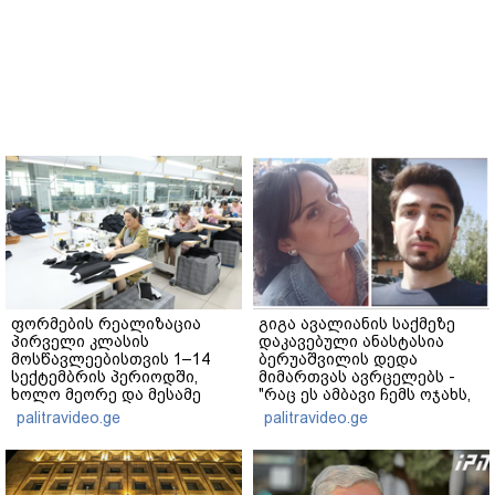
ფორმების რეალიზაცია
გიგა ავალიანის საქმეზე
პირველი კლასის
დაკავებული ანასტასია
მოსწავლეებისთვის 1–14
ბერუაშვილის დედა
სექტემბრის პერიოდში,
მიმართვას ავრცელებს -
ხოლო მეორე და მესამე
"რაც ეს ამბავი ჩემს ოჯახს,
ეტაპებზე...
ჩემს ანასტასიას გადახდა
palitravideo.ge
palitravideo.ge
თავს, მის მერე მე მე არ
ვარ"