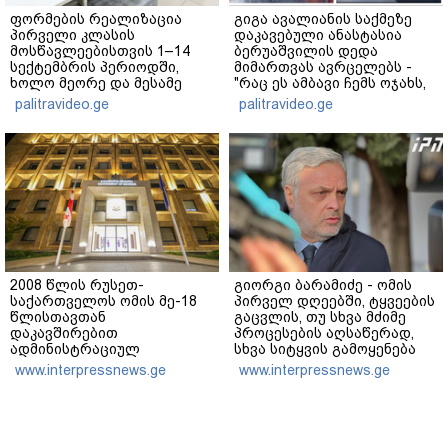
ფორმების რეალიზაცია
გიგა ავალიანის საქმეზე
პირველი კლასის
დაკავებული ანასტასია
მოსწავლეებისთვის 1–14
ბერუაშვილის დედა
სექტემბრის პერიოდში,
მიმართვას ავრცელებს -
ხოლო მეორე და მესამე
"რაც ეს ამბავი ჩემს ოჯახს,
ეტაპებზე...
ჩემს ანასტასიას გადახდა
palitravideo.ge
palitravideo.ge
თავს, მის მერე მე მე არ
ვარ"
2008 წლის რუსეთ-
გიორგი ბარამიძე - ომის
საქართველოს ომის მე-18
პირველ დღეებში, ტყვეების
წლისთავთან
გაცვლის, თუ სხვა მძიმე
დაკავშირებით
პროცესების აღსაწერად,
ადმინისტრაციულ
სხვა სიტყვის გამოყენება
შენობებზე სახელმწიფო
აჯობებდა - არასდროს
www.interpressnews.ge
www.interpressnews.ge
დროშები დაეშვა
მითქვამს, რომ ჩვენები
ხელებაწეულს ან
დატყვევებულს
"ხვრეტდნენ", ეგ არასდროს
მინახავს და არც რაიმე