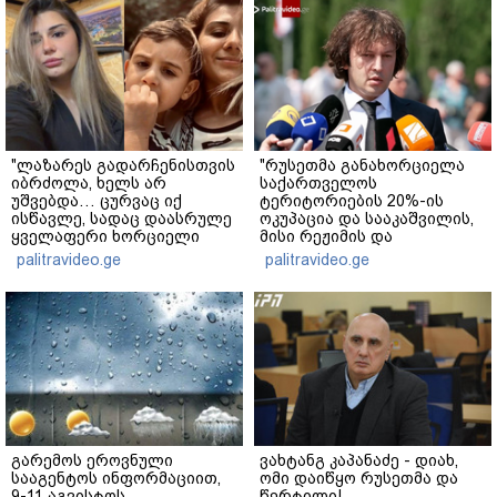
"ლაზარეს გადარჩენისთვის
"რუსეთმა განახორციელა
იბრძოლა, ხელს არ
საქართველოს
უშვებდა… ცურვაც იქ
ტერიტორიების 20%-ის
ისწავლე, სადაც დაასრულე
ოკუპაცია და სააკაშვილის,
ყველაფერი ხორციელი
მისი რეჟიმის და
ცხოვრებიდან" – რას წერს
"ნაცმოძრაობის" ღალატი
palitravideo.ge
palitravideo.ge
ხობში დაღუპული დედა-
ვერანაირად ვერ
შვილის ახლობელი?
გადაფარავს ამ
დანაშაულს" - ირაკლი
კობახიძე
გარემოს ეროვნული
ვახტანგ კაპანაძე - დიახ,
სააგენტოს ინფორმაციით,
ომი დაიწყო რუსეთმა და
9-11 აგვისტოს
წერტილი!