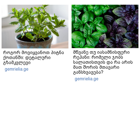
მწვანე თუ იასამნისფერი
როგორ მოვიყვანოთ პიტნა
რეჰანი: რომელი ჯობს
ქოთანში: დეტალური
სალათისთვის და რა არის
გზამკვლევი
მათ შორის მთავარი
gemrielia.ge
განსხვავება?
gemrielia.ge
sponsored by
ContentRoom