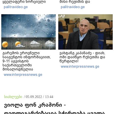
ყველაფერი ხორციელი
მისი რეჟიმის და
ცხოვრებიდან" – რას წერს
"ნაცმოძრაობის" ღალატი
palitravideo.ge
palitravideo.ge
ხობში დაღუპული დედა-
ვერანაირად ვერ
შვილის ახლობელი?
გადაფარავს ამ
დანაშაულს" - ირაკლი
კობახიძე
გარემოს ეროვნული
ვახტანგ კაპანაძე - დიახ,
სააგენტოს ინფორმაციით,
ომი დაიწყო რუსეთმა და
9-11 აგვისტოს
წერტილი!
საქართველოში
www.interpressnews.ge
მოსალოდნელია
დროგამოშვებით წვიმა
www.interpressnews.ge
სიახლეები
/
05.09.2022 / 13:44
ვიოლა ფონ კრამონი -
დეოლიგარქიზაცია სჭირდება ყველა