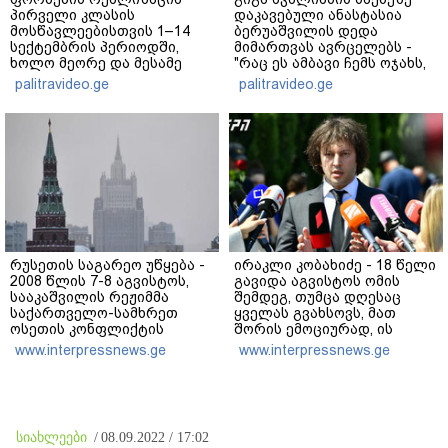
პირველი კლასის
დაკავებული ანასტასია
მოსწავლეებისთვის 1–14
ბერუაშვილის დედა
სექტემბრის პერიოდში,
მიმართვას ავრცელებს -
ხოლო მეორე და მესამე
"რაც ეს ამბავი ჩემს ოჯახს,
ეტაპებზე...
ჩემს ანასტასიას გადახდა
palitravideo.ge
palitravideo.ge
თავს, მის მერე მე მე არ
ვარ"
რუსეთის საგარეო უწყება -
ირაკლი კობახიძე - 18 წელი
2008 წლის 7-8 აგვისტოს,
გავიდა აგვისტოს ომის
სააკაშვილის რეჟიმმა
შემდეგ, თუმცა დღესაც
საქართველო-სამხრეთ
ყველას გვახსოვს, მათ
ოსეთის კონფლიქტის
შორის ემოციურად, ის
მშვიდობიანი მოგვარების
უმძიმესი დღეები და ჩვენი
www.interpressnews.ge
www.interpressnews.ge
შესახებ ყველა
ვალია, პატივი მივაგოთ
შეთანხმების დარღვევით,
აგვისტოს ომში დაღუპული
სამხრეთ ოსეთის
გმირების ხსოვნას
წინააღმდეგ ვერაგული
აგრესია განახორციელა
სიახლეები
/
08.09.2022 / 17:02