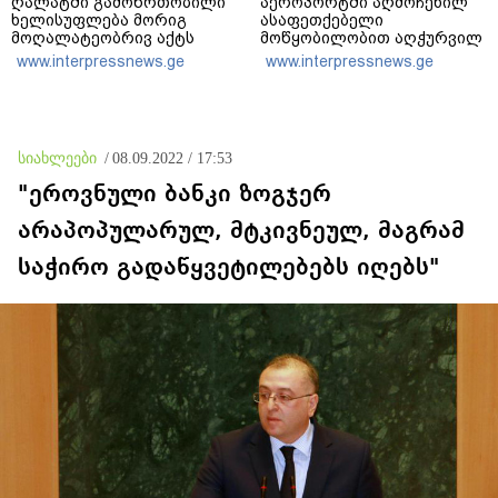
ღალატში გამოწრთობილი
აეროპორტში აღმოჩენილ
ხელისუფლება მორიგ
ასაფეთქებელი
მოღალატეობრივ აქტს
მოწყობილობით აღჭურვილ
სჩადის - საბოტაჟია და
დრონს რუსეთს უკავშირებს
www.interpressnews.ge
www.interpressnews.ge
საქართველოს ინტერესების
მტრობა ანაკლიის პორტის
დაპატარავება
სიახლეები
/
08.09.2022 / 17:53
"ეროვნული ბანკი ზოგჯერ
არაპოპულარულ, მტკივნეულ, მაგრამ
საჭირო გადაწყვეტილებებს იღებს"