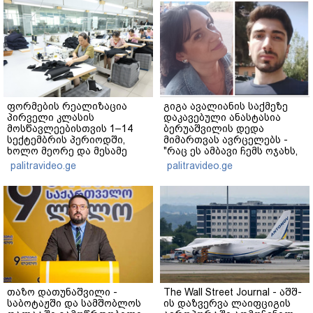
ფორმების რეალიზაცია
გიგა ავალიანის საქმეზე
პირველი კლასის
დაკავებული ანასტასია
მოსწავლეებისთვის 1–14
ბერუაშვილის დედა
სექტემბრის პერიოდში,
მიმართვას ავრცელებს -
ხოლო მეორე და მესამე
"რაც ეს ამბავი ჩემს ოჯახს,
ეტაპებზე...
ჩემს ანასტასიას გადახდა
palitravideo.ge
palitravideo.ge
თავს, მის მერე მე მე არ
ვარ"
თაზო დათუნაშვილი -
The Wall Street Journal - აშშ-
საბოტაჟში და სამშობლოს
ის დაზვერვა ლაიფციგის