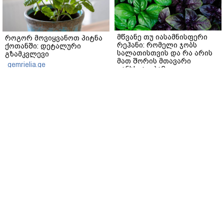
მწვანე თუ იასამნისფერი
როგორ მოვიყვანოთ პიტნა
რეჰანი: რომელი ჯობს
ქოთანში: დეტალური
სალათისთვის და რა არის
გზამკვლევი
მათ შორის მთავარი
gemrielia.ge
განსხვავება?
gemrielia.ge
sponsored by
ContentRoom
ფერმენტირებული
როდის არის ხალი საშიში
ინგრედიენტები კანის
და როგორია მისი
მოვლაში - კორეული
მოშორების მარტივი და
ინოვაციური ბრენდი Manyo
უსაფრთხო გზები